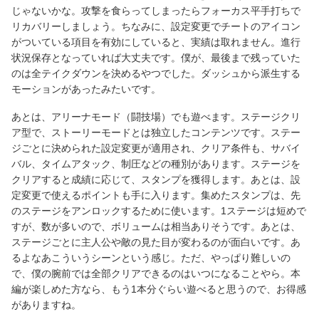
じゃないかな。攻撃を食らってしまったらフォーカス平手打ちで
リカバリーしましょう。ちなみに、設定変更でチートのアイコン
がついている項目を有効にしていると、実績は取れません。進行
状況保存となっていれば大丈夫です。僕が、最後まで残っていた
のは全テイクダウンを決めるやつでした。ダッシュから派生する
モーションがあったみたいです。
あとは、アリーナモード（闘技場）でも遊べます。ステージクリ
ア型で、ストーリーモードとは独立したコンテンツです。ステー
ジごとに決められた設定変更が適用され、クリア条件も、サバイ
バル、タイムアタック、制圧などの種別があります。ステージを
クリアすると成績に応じて、スタンプを獲得します。あとは、設
定変更で使えるポイントも手に入ります。集めたスタンプは、先
のステージをアンロックするために使います。1ステージは短めで
すが、数が多いので、ボリュームは相当ありそうです。あとは、
ステージごとに主人公や敵の見た目が変わるのが面白いです。あ
るよなあこういうシーンという感じ。ただ、やっぱり難しいの
で、僕の腕前では全部クリアできるのはいつになることやら。本
編が楽しめた方なら、もう1本分ぐらい遊べると思うので、お得感
がありますね。