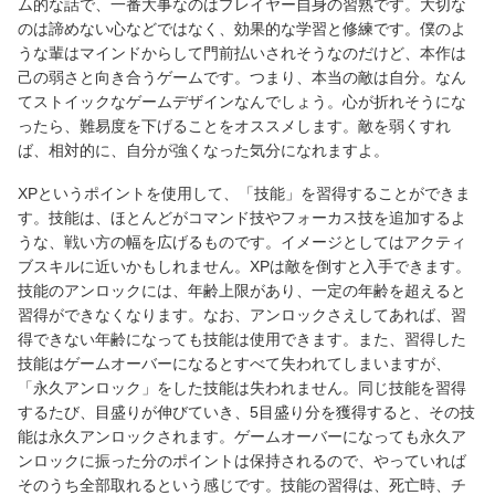
ム的な話で、一番大事なのはプレイヤー自身の習熟です。大切な
のは諦めない心などではなく、効果的な学習と修練です。僕のよ
うな輩はマインドからして門前払いされそうなのだけど、本作は
己の弱さと向き合うゲームです。つまり、本当の敵は自分。なん
てストイックなゲームデザインなんでしょう。心が折れそうにな
ったら、難易度を下げることをオススメします。敵を弱くすれ
ば、相対的に、自分が強くなった気分になれますよ。
XPというポイントを使用して、「技能」を習得することができま
す。技能は、ほとんどがコマンド技やフォーカス技を追加するよ
うな、戦い方の幅を広げるものです。イメージとしてはアクティ
ブスキルに近いかもしれません。XPは敵を倒すと入手できます。
技能のアンロックには、年齢上限があり、一定の年齢を超えると
習得ができなくなります。なお、アンロックさえしてあれば、習
得できない年齢になっても技能は使用できます。また、習得した
技能はゲームオーバーになるとすべて失われてしまいますが、
「永久アンロック」をした技能は失われません。同じ技能を習得
するたび、目盛りが伸びていき、5目盛り分を獲得すると、その技
能は永久アンロックされます。ゲームオーバーになっても永久ア
ンロックに振った分のポイントは保持されるので、やっていれば
そのうち全部取れるという感じです。技能の習得は、死亡時、チ