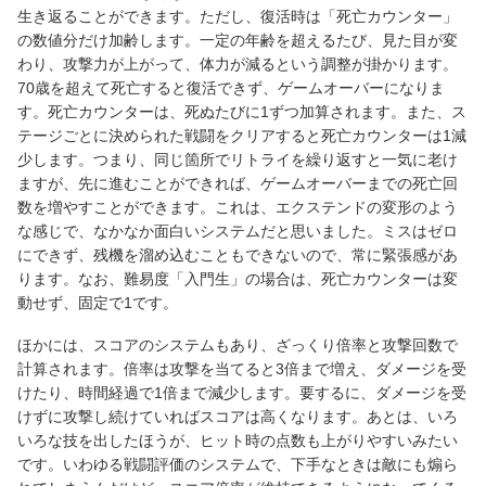
生き返ることができます。ただし、復活時は「死亡カウンター」
の数値分だけ加齢します。一定の年齢を超えるたび、見た目が変
わり、攻撃力が上がって、体力が減るという調整が掛かります。
70歳を超えて死亡すると復活できず、ゲームオーバーになりま
す。死亡カウンターは、死ぬたびに1ずつ加算されます。また、ス
テージごとに決められた戦闘をクリアすると死亡カウンターは1減
少します。つまり、同じ箇所でリトライを繰り返すと一気に老け
ますが、先に進むことができれば、ゲームオーバーまでの死亡回
数を増やすことができます。これは、エクステンドの変形のよう
な感じで、なかなか面白いシステムだと思いました。ミスはゼロ
にできず、残機を溜め込むこともできないので、常に緊張感があ
ります。なお、難易度「入門生」の場合は、死亡カウンターは変
動せず、固定で1です。
ほかには、スコアのシステムもあり、ざっくり倍率と攻撃回数で
計算されます。倍率は攻撃を当てると3倍まで増え、ダメージを受
けたり、時間経過で1倍まで減少します。要するに、ダメージを受
けずに攻撃し続けていればスコアは高くなります。あとは、いろ
いろな技を出したほうが、ヒット時の点数も上がりやすいみたい
です。いわゆる戦闘評価のシステムで、下手なときは敵にも煽ら