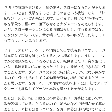
見切りで攻撃を避けると、敵の動きがスローになることがありま
す。このときに反撃をすると、よろめきという状態になり、「決
め投げ」という突き飛ばしの技が出せます。投げなどを使って、
敵を階段や、柵の外に落下させると大ダメージを与えられます。
ただ、スローモーションになる時間は短いし、慣れるまではなか
なか分かりづらいです。音が鳴ったり、敵の体が光ったりしてく
れてもよかった気もします。
フォーカスという、ゲージを消費して出す技もあります。ゲージ
は見切りで攻撃を避けたりすると少し増加します。技には、いく
つかの種類があり、よろめかせたり、転倒させたり、突き飛ばし
たり、武器専用のものがあったりします。発動さえできれば、必
ず当たります。ダメージそのものは特別高いわけではない気がす
るので、必中を活かして追加効果が有効な場面で使えると強いの
だと思います。なお、2ゲージ消費する技を使うには、社でアップ
グレードを取得してゲージの本数を増やす必要があります。
あとは、鈍器、棍、刃物などの武器があり、お手軽に強いです。
敵が装備していることも多いので、足払いなどで転倒させて奪い
ましょう。卑怯とは言うまいな。なお、武器は使い続けていると