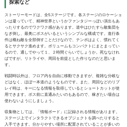
探索など
ストーリーモードは、全5ステージです。各ステージのロケーショ
ンは凝っていて、精神世界というかファンタジーっぽい演出もあ
ったりするのでワクワク感があります。道中はひたすら敵集団を
なぎ倒し、最奥にボスがいるというシンプルな構成です。進行条
件は概ね敵を全部倒すことだけなので、テンポはよく、慣れてく
るとサクサク進めます。ボリュームもコンパクトにまとまってい
るので、通しでやって１、２時間ぐらいでしょうか。死ななけれ
ばですが。リトライや、周回を前提とした作りなのだと思いま
す。
戦闘時以外は、フロア内を自由に移動できますが、複雑な分岐な
どはなく、ほぼ一本道のようなものです。また、周回などのリプ
レイ時は、キーになる情報を取得しているとショートカットが使
用できます。ボス前に直通みたいのもあるので、稼ぎたい場合は
使わないようにしましょう。
収集物としては、「情報ボード」に記録される情報があります。
ステージ上でインタラクトできるオブジェクトを調べたりすると
入手できます。分かりやすい場所に配置されていることが多いの