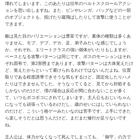
壊れてしまいます。このあたりは往年のベルトスクロールアクシ
ョンを思い出しますね。また、ビンやレンガ、バッグなどの一部
のオブジェクトも、投げたり蹴飛ばしたりして攻撃に使うことが
できます。
敵は見た目のバリエーションは豊富ですが、素体の種類は多くあ
りません。モブ、デブ、デカ、足、弟子みたいな感じでしょう
か。それぞれ、エリートクラスの強い個体がいたりもしますが、
ベースとなる攻撃パターンは同じです。ボスのモーションはそれ
ぞれ固有で、第2形態まであります。攻撃パターンは大体覚えたけ
ど、覚えたからといって避けられるわけではないんだよね。位置
取りである程度誘導できそうな気もするけど、固定化したりハメ
たりはできませんでした。そうなってくると、見てから対処する
しかないのだけど、僕の場合は反応が間に合わないことが多く
て、いつもボコボコにされてしまいます。主人公もおじいちゃん
になっても頑張っているわけだし、歳のせいにはしていられない
のだけど、こういう格ゲーみたいなのは苦手です。上手にできた
ら楽しそうだとは思うんだけど。まだまだ修行が足りないです
ね。
主人公は、体力がなくなって死んでしまっても、「御守」の力で