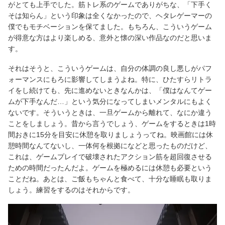
がとても上手でした。筋トレ系のゲームでありがちな、「下手く
そは知らん」という印象は全くなかったので、ヘタレゲーマーの
僕でもモチベーションを保てました。もちろん、こういうゲーム
が得意な方はより楽しめる、意外と懐の深い作品なのだと思いま
す。
それはそうと、こういうゲームは、自分の体調の良し悪しがパフ
ォーマンスにもろに影響してしまうよね。特に、ひたすらリトラ
イをし続けても、先に進めないときなんかは、「僕はなんてゲー
ムが下手なんだ…」という気分になってしまいメンタルにもよく
ないです。そういうときは、一旦ゲームから離れて、なにか違う
ことをしましょう。昔から言うでしょう、ゲームをするときは1時
間おきに15分を目安に休憩を取りましょうってね。映画館には休
憩時間なんてないし、一体何を根拠になどと思ったものだけど、
これは、ゲームプレイで破壊されたアクション筋を超回復させる
ための時間だったんだよ。ゲームを極めるには休憩も必要という
ことだね。あとは、ご飯もちゃんと食べて、十分な睡眠も取りま
しょう。練習をするのはそれからです。