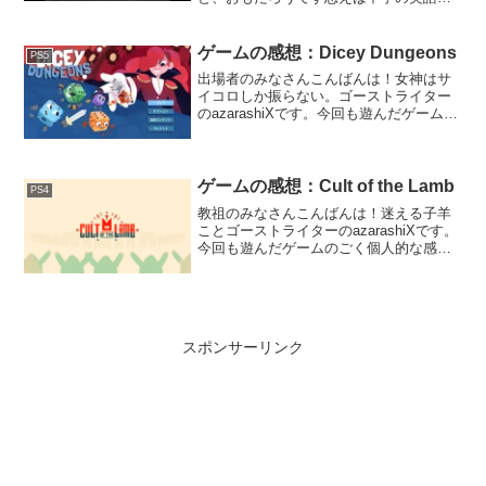
でもピンとこなかったけど、Kill the king
の歌詞って大人になってもおいらわから
ねぇよということで今回ご紹介したいの
ゲームの感想：Dicey Dungeons
PS5
はキングを...
出場者のみなさんこんばんは！女神はサ
イコロしか振らない。ゴーストライター
のazarashiXです。今回も遊んだゲームの
ごく個人的な感想を雑多に書いていきま
す。はじめに「Dicey Dungeons」は、サ
イコロになってしまった出場者たち
が、...
ゲームの感想：Cult of the Lamb
PS4
教祖のみなさんこんばんは！迷える子羊
ことゴーストライターのazarashiXです。
今回も遊んだゲームのごく個人的な感想
を雑多に書いていきます。
スポンサーリンク