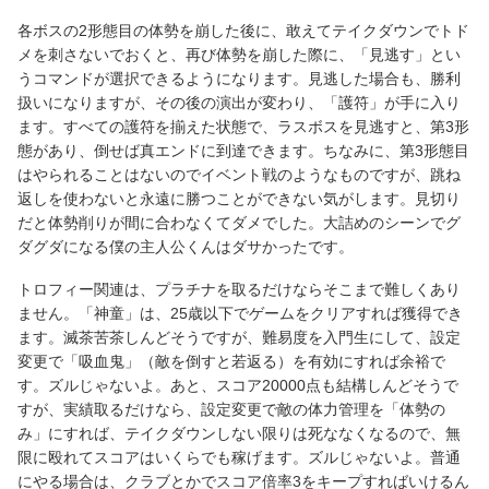
各ボスの2形態目の体勢を崩した後に、敢えてテイクダウンでトド
メを刺さないでおくと、再び体勢を崩した際に、「見逃す」とい
うコマンドが選択できるようになります。見逃した場合も、勝利
扱いになりますが、その後の演出が変わり、「護符」が手に入り
ます。すべての護符を揃えた状態で、ラスボスを見逃すと、第3形
態があり、倒せば真エンドに到達できます。ちなみに、第3形態目
はやられることはないのでイベント戦のようなものですが、跳ね
返しを使わないと永遠に勝つことができない気がします。見切り
だと体勢削りが間に合わなくてダメでした。大詰めのシーンでグ
ダグダになる僕の主人公くんはダサかったです。
トロフィー関連は、プラチナを取るだけならそこまで難しくあり
ません。「神童」は、25歳以下でゲームをクリアすれば獲得でき
ます。滅茶苦茶しんどそうですが、難易度を入門生にして、設定
変更で「吸血鬼」（敵を倒すと若返る）を有効にすれば余裕で
す。ズルじゃないよ。あと、スコア20000点も結構しんどそうで
すが、実績取るだけなら、設定変更で敵の体力管理を「体勢の
み」にすれば、テイクダウンしない限りは死ななくなるので、無
限に殴れてスコアはいくらでも稼げます。ズルじゃないよ。普通
にやる場合は、クラブとかでスコア倍率3をキープすればいけるん