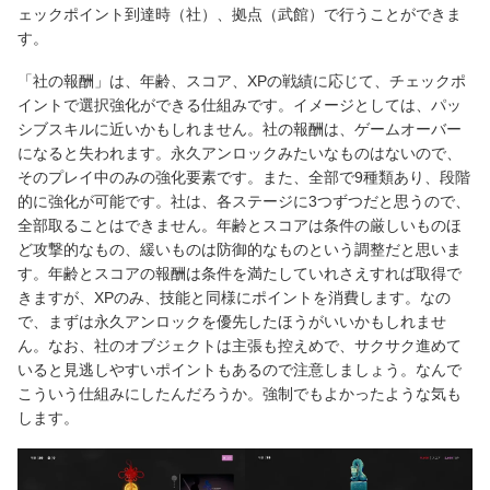
ェックポイント到達時（社）、拠点（武館）で行うことができま
す。
「社の報酬」は、年齢、スコア、XPの戦績に応じて、チェックポ
イントで選択強化ができる仕組みです。イメージとしては、パッ
シブスキルに近いかもしれません。社の報酬は、ゲームオーバー
になると失われます。永久アンロックみたいなものはないので、
そのプレイ中のみの強化要素です。また、全部で9種類あり、段階
的に強化が可能です。社は、各ステージに3つずつだと思うので、
全部取ることはできません。年齢とスコアは条件の厳しいものほ
ど攻撃的なもの、緩いものは防御的なものという調整だと思いま
す。年齢とスコアの報酬は条件を満たしていれさえすれば取得で
きますが、XPのみ、技能と同様にポイントを消費します。なの
で、まずは永久アンロックを優先したほうがいいかもしれませ
ん。なお、社のオブジェクトは主張も控えめで、サクサク進めて
いると見逃しやすいポイントもあるので注意しましょう。なんで
こういう仕組みにしたんだろうか。強制でもよかったような気も
します。