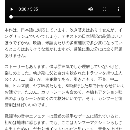
本作は、日本語に対応しています。吹き替えはありませんが、イ
ングリッシュでいいでしょう。テキストの日本語訳の品質はいい
ほうですかね。欧語、米語あたりの多重翻訳で多少変になってい
るところはありそうな気がしますが、普通に遊ぶ分には全く問題
ありません。
ストーリーもあります。僕は雰囲気でしか理解していないけど、
楽しめました。幼少期に父と自分を殺されたトラウマを持つ主人
公くん（二十歳）が、主犯格である、引きこもり、不良、中二
病、ヒルズ族、ヤブ医者たちを、8年修行した拳でわからせにいく
お話です。たぶん。カットシーンも含めて、本編もアクション映
画のようなシーンが続くので格好いいです。そう、カンフーと復
讐劇は格好いいのです。
戦闘時の音やエフェクトは最近の派手なゲームに慣れていると、
初めは地味に感じます。でも、ここはカンフーアクションらしさ
を出すためのこだわりポイントなのだと思います。音量を上げた