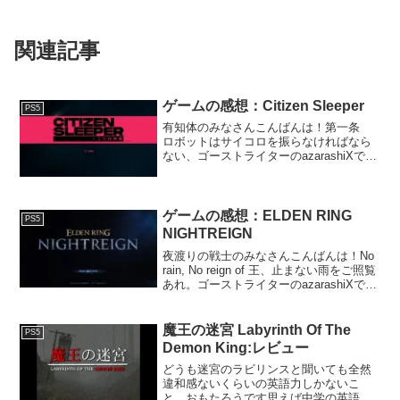
関連記事
ゲームの感想：Citizen Sleeper
PS5
有知体のみなさんこんばんは！第一条
ロボットはサイコロを振らなければなら
ない、ゴーストライターのazarashiXで
す。今回も遊んだゲームのごく個人的な
感想を雑多に書いていきます。はじめに
「Citizen Sleeper」は、疑似生命体「ス...
ゲームの感想：ELDEN RING
PS5
NIGHTREIGN
夜渡りの戦士のみなさんこんばんは！No
rain, No reign of 王、止まない雨をご照覧
あれ。ゴーストライターのazarashiXで
す。今回も遊んだゲームのごく個人的な
感想を雑多に書いていきます。はじめに
「ELDEN RING N...
魔王の迷宮 Labyrinth Of The
PS5
Demon King:レビュー
どうも迷宮のラビリンスと聞いても全然
違和感ないくらいの英語力しかないこ
と、おもたろうです思えば中学の英語力