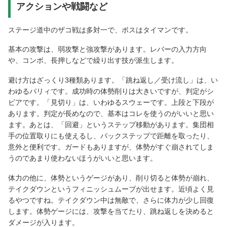
アクションや戦闘など
ステージ道中のザコ戦は多対一で、ボスはタイマンです。
基本の攻撃は、弱攻撃と強攻撃があります。レバーの入力方向
や、コンボ、長押しなどで繰り出す技が派生します。
避け方はざっくり3種類あります。「跳ね返し／受け流し」は、い
わゆるパリィです。成功時の体勢削りは大きいですが、判定がシ
ビアです。「見切り」は、いわゆるスウェーです。上段と下段が
あります。判定が長めなので、基本はコレを使うのがいいと思い
ます。あとは、「回避」というステップ移動があります。集団相
手の位置取りにも使えるし、バックステップで距離を取ったり、
意外と便利です。ガードもありますが、体勢がすぐ崩されてしま
うのであまり使わないほうがいいと思います。
体力の他に、体勢というゲージがあり、削り切ると体勢が崩れ、
テイクダウンというフィニッシュムーブが出せます。近頃よく見
るやつですね。テイクダウン中は無敵で、さらに体力が少し回復
します。体勢ゲージには、攻撃を当てたり、跳ね返しを決めると
ダメージが入ります。