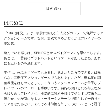
目次
はじめに
「Sifu（師父）」は、復讐に燃える主人公がカンフーで無双するア
クションゲームです。なお、無双できるかどうかはプレイヤーの
腕次第。
遊んでいる感じは、SEKIROとかスパイダーマンを思い出します。
あとは、一昔前にゴッドハンドというゲームがあったよね。あれ
にも近いものを感じます。
本作は、死に覚えゲーでもあるし、覚えたところでできるとは限
らない高難度アクションゲームでもあります。ただ、難易度の調
整機能をはじめてとして、こういうアクションゲームが苦手なプ
レイヤーへのフォローも手厚いです。納得のおける死を与えなが
ら繰り返しプレイさせ、段階的に難所を設けて少しずつ技術を上
達させ、先が気になるストーリーやステージで牽引して一通りク
リアさせたあとに、そろそろ補助輪を外してみない？という誘導