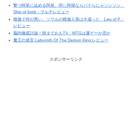
撃つ阿呆に込める阿呆、同じ阿保ならパドらにゃソンソン
Ship of fools：マルチレビュー
模倣で何が悪い、ソウルの模倣人形は今成った Lies of P：
レビュー
脳内徹底討論！朝までおもTV：MTGは運ゲーか否か
魔王の迷宮 Labyrinth Of The Demon King:レビュー
スポンサーリンク