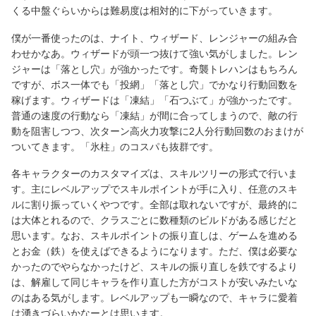
くる中盤ぐらいからは難易度は相対的に下がっていきます。
僕が一番使ったのは、ナイト、ウィザード、レンジャーの組み合
わせかなあ。ウィザードが頭一つ抜けて強い気がしました。レン
ジャーは「落とし穴」が強かったです。奇襲トレハンはもちろん
ですが、ボス一体でも「投網」「落とし穴」でかなり行動回数を
稼げます。ウィザードは「凍結」「石つぶて」が強かったです。
普通の速度の行動なら「凍結」が間に合ってしまうので、敵の行
動を阻害しつつ、次ターン高火力攻撃に2人分行動回数のおまけが
ついてきます。「氷柱」のコスパも抜群です。
各キャラクターのカスタマイズは、スキルツリーの形式で行いま
す。主にレベルアップでスキルポイントが手に入り、任意のスキ
ルに割り振っていくやつです。全部は取れないですが、最終的に
は大体とれるので、クラスごとに数種類のビルドがある感じだと
思います。なお、スキルポイントの振り直しは、ゲームを進める
とお金（鉄）を使えばできるようになります。ただ、僕は必要な
かったのでやらなかったけど、スキルの振り直しを鉄でするより
は、解雇して同じキャラを作り直した方がコストが安いみたいな
のはある気がします。レベルアップも一瞬なので、キャラに愛着
は湧きづらいかなーとは思います。