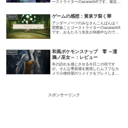
ーストライターのazarashiXです。最近は
何をしていたかというと、おもたろうと
愉快な仲間たちに誘われて、ポケモンの
新作で遊んでいました。毎度のことなが
ゲームの感想：黄泉ヲ裂く華
Switch
ら、今回もごく...
アンダーノーツのみなさんこんばんは！
窓際族ことゴーストライターのazarashiX
です。おもたろう先生が休眠中なので、
これで遊んどけと渡されたゲームの感想
でお茶を濁しておきます。
和風ポケモンスナップ 零 ～濡
Switch
鴉ノ巫女～：レビュー
冬の訪れを感じさせる今日この頃です
が、そんな季節感を無視したムフフなカ
メラ小僧待望のリメイクをプレイしまし
た！それが零 ～濡鴉ノ巫女～だ！
スポンサーリンク