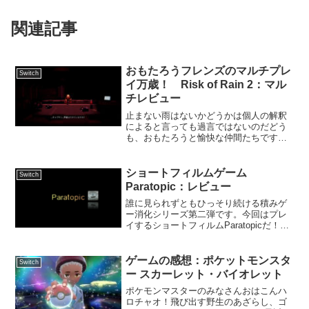
関連記事
おもたろうフレンズのマルチプレ
Switch
イ万歳！ Risk of Rain 2：マル
チレビュー
止まない雨はないかどうかは個人の解釈
によると言っても過言ではないのだどう
も、おもたろうと愉快な仲間たちです。
今回はマルチプレイに焦点を当てた記事
を作成しました。せっかくマルチでやっ
ているならレビューもマルチな視点があ
ショートフィルムゲーム
Switch
った方がいいだろ！ということで、他2名
Paratopic：レビュー
（1匹とどんぶり）にも無理やり書かせま
誰に見られずともひっそり続ける積みゲ
した！初回はたまたまタイミングの合っ
ー消化シリーズ第二弾です。今回はプレ
た、Risk of Rain 2です！それでは行って
イするショートフィルムParatopicだ！な
みましょう！
お今回は趣向を変えてどちらかというと
ストーリー解説メインです。
ゲームの感想：ポケットモンスタ
Switch
ー スカーレット・バイオレット
ポケモンマスターのみなさんおはこんハ
ロチャオ！飛び出す野生のあざらし、ゴ