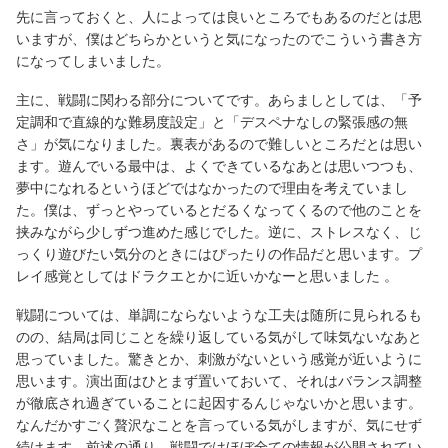
先に言っておくと、人によっては良いところでもあるのだとは思
いますが、僕はどちらかというと気になったのでこういう書き方
になってしまいました。
主に、戦闘に関わる部分についてです。あらましとしては、「予
定調和で直線的な難易度設定」と「デスペナなしの緊張感の無
さ」が気になりました。裏表があるので難しいところだとは思い
ます。遊んでいる最中は、よくできているなあとは思いつつも、
夢中になれるというほどではなかったので理由を考えていまし
た。僕は、ずっとやっているとだるくなってくるので他のことを
挟みながら少しずつ進めた感じでした。逆に、ストレスなく、じ
っくり遊びたい気分のときにはぴったりの作品だと思います。プ
レイ感覚としてはドラクエとかに近いかなーと思いました 。
戦闘については、単調にならないような工夫は随所に見られるも
のの、結局は同じことを繰り返している気がして味気ないなあと
思っていました。驚きとか、刺激がないという感覚が近いように
思います。演出面はひとまず置いておいて、それはバランス調整
が徹底され過ぎていることに起因するんじゃないかと思います。
なんだかすごく贅沢なことを言っている気がしますが、気にせず
続けます。前述の通り、戦闘ではほぼ全ての情報が公開されてい