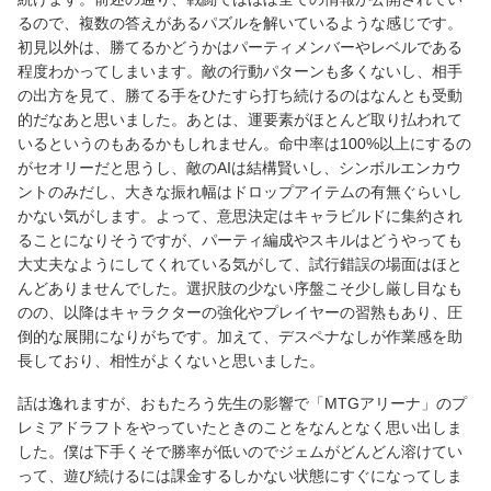
るので、複数の答えがあるパズルを解いているような感じです。
初見以外は、勝てるかどうかはパーティメンバーやレベルである
程度わかってしまいます。敵の行動パターンも多くないし、相手
の出方を見て、勝てる手をひたすら打ち続けるのはなんとも受動
的だなあと思いました。あとは、運要素がほとんど取り払われて
いるというのもあるかもしれません。命中率は100%以上にするの
がセオリーだと思うし、敵のAIは結構賢いし、シンボルエンカウ
ントのみだし、大きな振れ幅はドロップアイテムの有無ぐらいし
かない気がします。よって、意思決定はキャラビルドに集約され
ることになりそうですが、パーティ編成やスキルはどうやっても
大丈夫なようにしてくれている気がして、試行錯誤の場面はほと
んどありませんでした。選択肢の少ない序盤こそ少し厳し目なも
のの、以降はキャラクターの強化やプレイヤーの習熟もあり、圧
倒的な展開になりがちです。加えて、デスペナなしが作業感を助
長しており、相性がよくないと思いました。
話は逸れますが、おもたろう先生の影響で「MTGアリーナ」のプ
レミアドラフトをやっていたときのことをなんとなく思い出しま
した。僕は下手くそで勝率が低いのでジェムがどんどん溶けてい
って、遊び続けるには課金するしかない状態にすぐになってしま