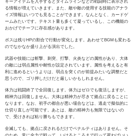
キーアイテムを入手するとタイムラインなどの戦闘時に表示され
る情報が増えていきます。また、敵や敵の使用する技能のアナラ
イズ情報はいつでも見ることができます。なんとなく、カードゲ
ームみたいです。テキスト量も多くて凝っているし、この機能の
おかげでチーフに存在感があります。
ボスは残りHPの割合で行動が変化します。あわせてBGMも変わる
のでなかなか盛り上がる演出でした。
武器や技能には斬撃、刺突、打撃、火炎などの属性があり、大体
の敵には弱点属性や耐性が設定されています。属性を考えると有
利に進めるというよりは、弱点を突くのが前提みたいな調整だと
思うので、ゴリ押しだけだと厳しいかもしれません。
体力は戦闘終了で全回復します。体力はゼロでも復活しますが、
精神力は回復しません。大体は精神力が尽きて拠点に戻ることに
なります。なお、初手の都合が悪い場合などは、逃走で擬似的に
仕切り直しが可能です。あとは、敵の精神力も無限ではないの
で、受けきれば粘り勝ちもできます。
全滅しても、拠点に戻されるだけでペナルティはありません。そ
のため、常に全力で戦って、いけるところまで行って死ねばいい