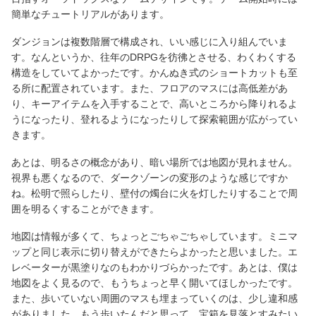
簡単なチュートリアルがあります。
ダンジョンは複数階層で構成され、いい感じに入り組んでいま
す。なんというか、往年のDRPGを彷彿とさせる、わくわくする
構造をしていてよかったです。かんぬき式のショートカットも至
る所に配置されています。また、フロアのマスには高低差があ
り、キーアイテムを入手することで、高いところから降りれるよ
うになったり、登れるようになったりして探索範囲が広がってい
きます。
あとは、明るさの概念があり、暗い場所では地図が見れません。
視界も悪くなるので、ダークゾーンの変形のような感じですか
ね。松明で照らしたり、壁付の燭台に火を灯したりすることで周
囲を明るくすることができます。
地図は情報が多くて、ちょっとごちゃごちゃしています。ミニマ
ップと同じ表示に切り替えができたらよかったと思いました。エ
レベーターが黒塗りなのもわかりづらかったです。あとは、僕は
地図をよく見るので、もうちょっと早く開いてほしかったです。
また、歩いていない周囲のマスも埋まっていくのは、少し違和感
がありました。もう歩いたんだと思って、宝箱を見落とすみたい