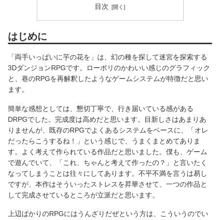
目次
はじめに
「両手いっぱいに芋の花を」は、幻の種を探して迷宮を探索する
3DダンジョンRPGです。ローポリのかわいい感じのグラフィック
と、巷のRPGを再解釈したようなゲームシステムが特徴だと思い
ます。
簡単な感想としては、懇切丁寧で、行き届いている感がある
DRPGでした。完成度は高めだと思います。目新しさはあまりあ
りませんが、既存のRPGでよくあるシステムをベースに、「オレ
だったらこうするね！」という感じで、うまくまとめてありま
す。よく考えて作られている作品だと思いました。僕も、ゲーム
で遊んでいて、「これ、ちゃんと考えて作ったの？」と言いたく
なってしまうことは往々にしてあります。不平不満を言うは易し
ですが、本作はそういったストレスを昇華させて、一つの作品と
して完成させているところが立派だと思います。
上辺ばかりのRPGにはうんざりだぜという方は、こういうのでい