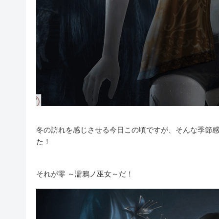
冬の訪れを感じさせる今日この頃ですが、そんな季節
た！
それが零 ～濡鴉ノ巫女～だ！