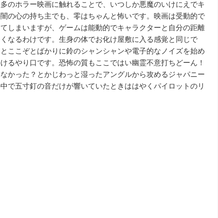
数多のホラー映画に触れることで、いつしか悪魔のいけにえでキ
の闇の心の持ち主でも、零はちゃんと怖いです。映画は受動的で
してしまいますが、ゲームは能動的でキャラクターと自分の距離
近くなるわけです。生身の体でお化け屋敷に入る感覚と同じで
るとここぞとばかりに鈴のシャンシャンや電子的なノイズを始め
かけるやり口です。恐怖の質もここではい幽霊不意打ちどーん！
いなかった？とかじわっと湿ったアングルから攻めるジャパニー
の中で五寸釘の音だけが響いていたときははやくパイロットのリ