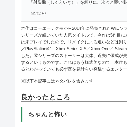
「射影機（しゃえいき）」を頼りに、次々と襲い掛
（公式より）
本作はコーエーテクモから2014年に発売されたWii
シリーズが続いていた人気タイトルで、今作は5作目に
は未プレイでしたので、リメイクによる違いなどは判りませんでした
／PlayStation®4 Xbox Series X|S／Xbox 
した。零シリーズのストーリーは大体、過去に儀式が
するというものです。これはもう様式美なので、本作
るとわかっていても必ず夜を見計らい突撃するエンタ
※以下本記事にはネタバレを含みます
良かったところ
ちゃんと怖い