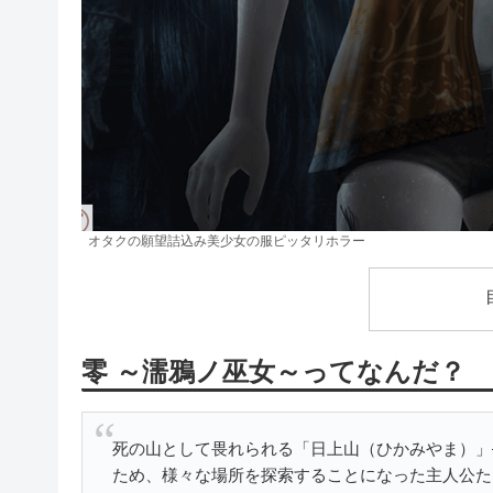
オタクの願望詰込み美少女の服ピッタリホラー
零 ～濡鴉ノ巫女～ってなんだ？
死の山として畏れられる「日上山（ひかみやま）」
ため、様々な場所を探索することになった主人公た