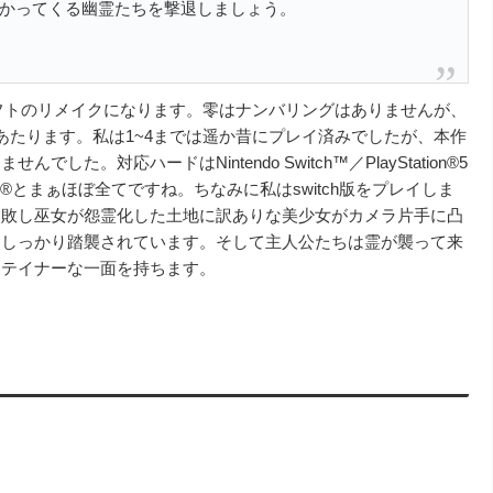
かってくる幽霊たちを撃退しましょう。
Uソフトのリメイクになります。零はナンバリングはありませんが、
あたります。私は1~4までは遥か昔にプレイ済みでしたが、本作
。対応ハードはNintendo Switch™／PlayStation®5
One／ Steam®とまぁほぼ全てですね。ちなみに私はswitch版をプレイしま
失敗し巫女が怨霊化した土地に訳ありな美少女がカメラ片手に凸
もしっかり踏襲されています。そして主人公たちは霊が襲って来
ーテイナーな一面を持ちます。