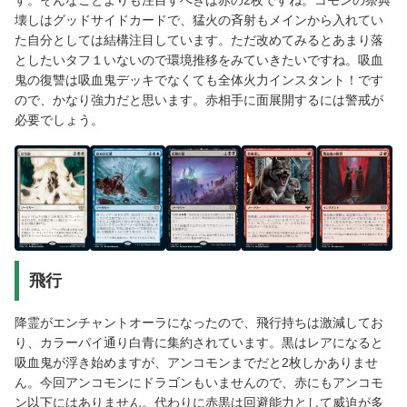
す。そんなことよりも注目すべきは赤の2枚ですね。コモンの祭典
壊しはグッドサイドカードで、猛火の斉射もメインから入れてい
た自分としては結構注目しています。ただ改めてみるとあまり落
としたいタフ１いないので環境推移をみていきたいですね。吸血
鬼の復讐は吸血鬼デッキでなくても全体火力インスタント！です
ので、かなり強力だと思います。赤相手に面展開するには警戒が
必要でしょう。
飛行
降霊がエンチャントオーラになったので、飛行持ちは激減してお
り、カラーパイ通り白青に集約されています。黒はレアになると
吸血鬼が浮き始めますが、アンコモンまでだと2枚しかありませ
ん。今回アンコモンにドラゴンもいませんので、赤にもアンコモ
ン以下にはありません。代わりに赤黒は回避能力として威迫が多