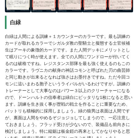
白緑
白緑は人間による訓練＋１カウンターのカラーです。最も訓練の
カードが取れるカラーでシガルダ教の聖騎士と擬態する士官候補
生はアーキの象徴的カードです。また人間デッキにメリットとし
て眠りにつく時が使えます。全ての人間にワンドローが付いてく
るのは破格ですね。レジスタンス部隊を最も強く使えるのもこの
カラーです。ラヴニカの献身の神話コモンと呼ばれた刃の曲芸師
と同じ動きが出来るとなれば強さはお墨付きですね。ただ今回コ
モンに這いまわる胞子というライバルがいるわけですが。訓練の
トレーナーとして大事なのはパワー３以上のクリーチャーになる
ので、ドーンハルトの信奉者は緑白にピッタリな1枚になると思い
ます。訓練を生き抜く事が歴戦の戦士を作ることに重要なため、
バットリも積極的に採用しましょう。緑の狼男は表面は人間です
が、裏面は人間をやめるぞジョジョしてしまうので、一応注意し
ておきましょう。フラッド受けが少ないので、装備品も前向きに
検討しましょう。特に縦鋸は板金鎧の再来としてかなりやると思