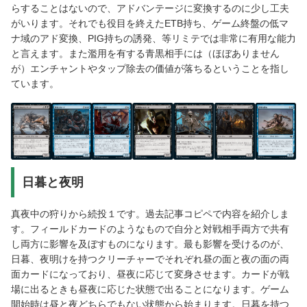
らすることはないので、アドバンテージに変換するのに少し工夫
がいります。それでも役目を終えたETB持ち、ゲーム終盤の低マ
ナ域のアド変換、PIG持ちの誘発、等リミテでは非常に有用な能力
と言えます。また濫用を有する青黒相手には（ほぼありません
が）エンチャントやタップ除去の価値が落ちるということを指し
ています。
日暮と夜明
真夜中の狩りから続投１です。過去記事コピペで内容を紹介しま
す。フィールドカードのようなもので自分と対戦相手両方で共有
し両方に影響を及ぼすものになります。最も影響を受けるのが、
日暮、夜明けを持つクリーチャーでそれぞれ昼の面と夜の面の両
面カードになっており、昼夜に応じて変身させます。カードが戦
場に出るときも昼夜に応じた状態で出ることになります。ゲーム
開始時は昼と夜どちらでもない状態から始まります。日暮を持つ