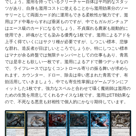
でしょう。濫用を持っているクリーチャー自体は平均的なスタッ
ツがあり、自身も濫用コストに使えることから濫用効果分のソー
サリーとして両面カード的に運用もできる柔軟性が魅力です。濫
用はアド中毒からすれば垂涎ものですが、中でもガルガンチュア
はエース級のカードになるでしょう。不貞腐れる農家も能動的に
使用でき、絆魂がとても染みる優秀な1枚です。濫用によるアドを
上手く得ていくにはサクリ種が必要ですが、しつこい標本、悲惨
な群れ、造反者が目ぼしいところでしょうか。特にしつこい標本
はマナが余る終盤では無限チャンパーとしての仕事もあり、青黒
では是非とも欲しい一枚です。濫用によるアドで勝つデッキなの
で、ライフレースではなくコントロール寄りの振る舞いが求めら
れます。カウンター、ドロー、除去は幸い恵まれた青黒です、有
効活用していきましょう。中でも寄生性掌握はゲームプランにフ
ィットした1枚です。強力なスペルと合わせて囁く魔術師は濫用の
ための生贄を用意してくれるナイスな1枚です。濫用はETB効果な
ので、不死なる悪意も好相性で個人的にかなり期待しています。