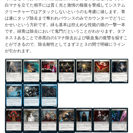
白マナを立てた相手には貫く光と激情の報復を警戒してシステム
クリーチャーではアタックしないというのも考慮に値します。青
は遂にタップ除去まで奪われバウンスのみでカウンターでどうに
かせいという方針です。緑も基本は控えめな性能の狼の一撃一本
です。緑青は除去において鬼門だということがわかります。タフ
ネス３あることで赤黒白の1マナ除去および吸血鬼の復讐を躱すこ
とができるので、除去耐性としてまず２と３の間で明確にライン
が引かれます。