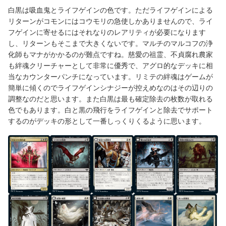
白黒は吸血鬼とライフゲインの色です。ただライフゲインによる
リターンがコモンにはコウモリの急使しかありませんので、ライ
フゲインに寄せるにはそれなりのレアリティが必要になります
し、リターンもそこまで大きくないです。マルチのマルコフの浄
化師もマナがかかるのが難点ですね。慈愛の祖霊、不貞腐れ農家
も絆魂クリーチャーとして非常に優秀で、アグロ的なデッキに相
当なカウンターパンチになっています。リミテの絆魂はゲームが
簡単に傾くのでライフゲインシナジーが控えめなのはその辺りの
調整なのだと思います。また白黒は最も確定除去の枚数が取れる
色でもあります。白と黒の飛行をライフゲインと除去でサポート
するのがデッキの形として一番しっくりくるように思います。