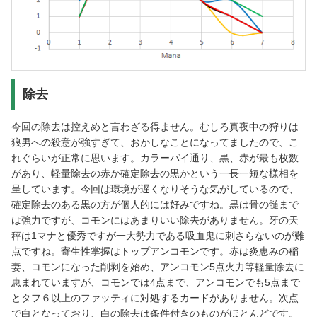
除去
今回の除去は控えめと言わざる得ません。むしろ真夜中の狩りは
狼男への殺意が強すぎて、おかしなことになってましたので、こ
れぐらいが正常に思います。カラーパイ通り、黒、赤が最も枚数
があり、軽量除去の赤か確定除去の黒かという一長一短な様相を
呈しています。今回は環境が遅くなりそうな気がしているので、
確定除去のある黒の方が個人的には好みですね。黒は骨の髄まで
は強力ですが、コモンにはあまりいい除去がありません。牙の天
秤は1マナと優秀ですが一大勢力である吸血鬼に刺さらないのが難
点ですね。寄生性掌握はトップアンコモンです。赤は炎恵みの稲
妻、コモンになった削剥を始め、アンコモン5点火力等軽量除去に
恵まれていますが、コモンでは4点まで、アンコモンでも5点まで
とタフ６以上のファッティに対処するカードがありません。次点
で白となっており、白の除去は条件付きのものがほとんどです。