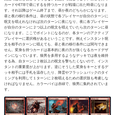
カードやETBで昼にするを持つカードが戦場に出た時昼になりま
す。それ以降はゲーム終了まで、昼か夜のどちらかになります。
昼と夜の移行条件は、昼の状態で各プレイヤーが自分のターンに
呪文を唱えれなければ次のターンに夜になり、夜に各プレイヤー
が自分のターンに２つ以上の呪文を唱えていたら次のターンに昼
になります。ここでポイントになるのが、各ターンのアクティブ
プレイヤーに選択権があるということです。例えインスタント呪
文を相手のターンに唱えても、昼と夜の移行条件には関与できま
せん。変身を持つカードは基本的に夜の方が強くなるカードデザ
インになっています。狼男を多用するようなデッキでは夜を維持
する為、自ターンに２枚以上の呪文を撃ちたくないので、インス
タントの重要度が上がります。逆にそうした変身をキーとするデ
ッキ相手には手札を温存したり、降霊やフラッシュバックのタイ
ミングを利用して１ターンに２枚唱えるための選択肢も考慮しな
ければなりません。カラーパイは赤緑で、狼男に集約されていま
す。