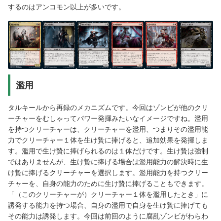
するのはアンコモン以上が多いです。
濫用
タルキールから再録のメカニズムです。今回はゾンビが他のクリ
ーチャーをむしゃってパワー発揮みたいなイメージですね。濫用
を持つクリーチャーは、クリーチャーを濫用、つまりその濫用能
力でクリーチャー１体を生け贄に捧げると、追加効果を発揮しま
す。濫用で生け贄に捧げられるのは１体だけです。生け贄は強制
ではありませんが、生け贄に捧げる場合は濫用能力の解決時に生
け贄に捧げるクリーチャーを選択します。濫用能力を持つクリー
チャーを、自身の能力のために生け贄に捧げることもできます。
「（このクリーチャーが）クリーチャー１体を濫用したとき」に
誘発する能力を持つ場合、自身の濫用で自身を生け贄に捧げても
その能力は誘発します。今回は前回のように腐乱ゾンビがわらわ