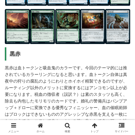
黒赤
黒赤は血トークンと吸血鬼のカラーです。今回のテーマ的には推
されているカラーリングになると思います。血トークン自体は真
夜中の狩りの腐乱のようにわりとホイホイ精製できるのですが、
ルーティング以外のメリットに変換するにはアンコモン以上が必
要になります。税血の徴収者（誤訳？）は素のスタッツも高く、
除去も内包したモリモリのカードです。婚礼の警備兵はパンプア
ップ＋ドローに変換できる優秀なフィニッシャー、血の催眠術師
はブロックはできないもののアグレッシブな赤黒を支える一枚に
なりそうです。コモンで血トークンの使い先として血に狂った社
交家もお勧めで、5/5威迫になれるのは圧があります。吸血鬼では
メニュー
ホーム
検索
トップ
サイドバー
ないですが、ほつれ服の世捨て人は血トークンによるルーティン