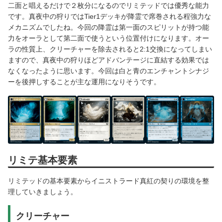
二面と唱えるだけで２枚分になるのでリミテッドでは優秀な能力
です。真夜中の狩りではTier1デッキが降霊で席巻される程強力な
メカニズムでしたね。今回の降霊は第一面のスピリットが持つ能
力をオーラとして第二面で使うという位置付けになります。オー
ラの性質上、クリーチャーを除去されると2:1交換になってしまい
ますので、真夜中の狩りほどアドバンテージに直結する効果では
なくなったように思います。今回は白と青のエンチャントシナジ
ーを後押しすることが主な運用になりそうです。
リミテ基本要素
リミテッドの基本要素からイニストラード真紅の契りの環境を整
理していきましょう。
クリーチャー