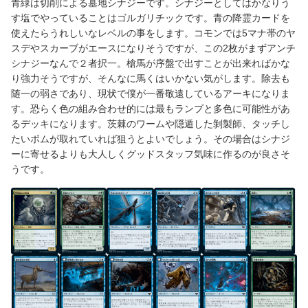
青緑は切削による墓地シナジーです。シナジーとしてはかなりう
す塩でやっていることはゴルガリチックです。青の降霊カードを
使えたらうれしいなレベルの事をします。コモンでは5マナ帯のヤ
スデやスカーブがエースになりそうですが、この2枚がまずアンチ
シナジーなんで２者択一。槍馬が序盤で出すことが出来ればかな
り強力そうですが、そんなに馬くはいかない気がします。除去も
随一の弱さであり、現状で僕が一番敬遠しているアーキになりま
す。恐らく色の組み合わせ的には最もランプと多色に可能性があ
るデッキになります。茨棘のワームや隠遁した剝製師、タッチし
たいボムが取れていれば狙うとよいでしょう。その場合はシナジ
ーに寄せるよりも大人しくグッドスタッフ気味に作るのが良さそ
うです。