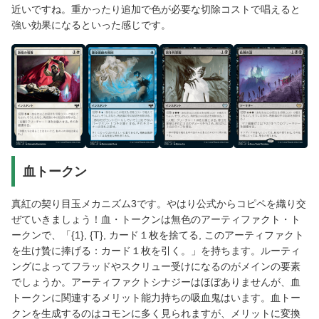
近いですね。重かったり追加で色が必要な切除コストで唱えると
強い効果になるといった感じです。
血トークン
真紅の契り目玉メカニズム3です。やはり公式からコピペを織り交
ぜていきましょう！血・トークンは無色のアーティファクト・ト
ークンで、「{1}, {T}, カード１枚を捨てる, このアーティファクト
を生け贄に捧げる：カード１枚を引く。」を持ちます。ルーティ
ングによってフラッドやスクリュー受けになるのがメインの要素
でしょうか。アーティファクトシナジーはほぼありませんが、血
トークンに関連するメリット能力持ちの吸血鬼はいます。血トー
クンを生成するのはコモンに多く見られますが、メリットに変換