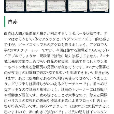
白赤
白赤は人間と吸血鬼と狼男が同居するサラダボール状態です。テ
ーマはかろうじて2体でアタックというダンスウィズミー的な感じ
ですが、グッドスタッフ系のアグロを作りましょう。アグロで大
事な1マナクリーチャーですが、今回は旅する聖職者ぐらいがプレ
イアブルでしょうか、現段階では他に魅力は感じてません。2マナ
域は先制攻撃で止めづらい血花の祝賀者、訓練で育つしカウンタ
ーもバトン出来る教区刃の見習いが良さそうです。3マナで重要な
のが夜明けの戦闘員で速攻4/2で見習いも訓練できるいい動きがあ
ります。あとは折角白があるので飛行も使って攻めていきましょ
う。グリフ乗りは訓練しがいのあるクリーチャーです。前のめり
なデッキなので訓練と相性がよく、訓練のトレーナーには盾殴り
や稲妻狼が適任です。攻め続けることが大事なので、除去と同様
にバリスタの監視兵の裏面や攪乱する霊によるブロック阻害もか
なり得点が高いです。白の5マナタッパーはさすがに悠長すぎると
思いますので、赤白向きではないです。祖先の怒りはインスタン