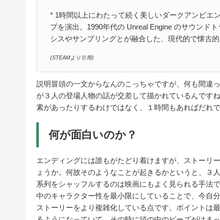
* 1時間以上にわたって続く美しいダークアンビ
プを演出。1990年代の Unreal Engine 
シスやサンプリングとが融合した、現代的で懐古的
(STEAMより引用)
説明冒頭の一文からなんのこっちゃですが、何も間違
が３人の登場人物の話が交差して描かれているんです
素があったりするわけではなく、１時間もあればだれ
何が面白いのか？
エンディングには誰もがたどり着けますが、ストーリ
ょうか。何故そのようなことが起きるかというと、３
系列をシャッフルするのは映画にもよく見られる手法ですが
中のキャラクター性を最小限にしていることで、今自
ストーリーをより複雑化している点です。ポイントは
るようになっていて、その時に頭の中のピーズがはま