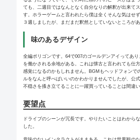
ても、二週目ではなんとなく自分なりの解釈が出来て
す。ホラーゲームと言われたら僕は全くそんな気はせ
３週しましたが、まだまだ釈然としていないところが
味のあるデザイン
全編ポリゴンです。64で007のゴールデンアイってあ
を働かされる余地がある。これは懐古と言われても仕
感覚になるのかもしれません。BGMもヘッドフォンで
ルをなんと呼べばいいのかわかりませんでしたが、公
不穏さを搔き立てることに一躍買っていることは間違
要望点
ドライブのシーンが冗長です。やりたいことはわから
した。
意味のないインタラクトがままある。これは世界観の