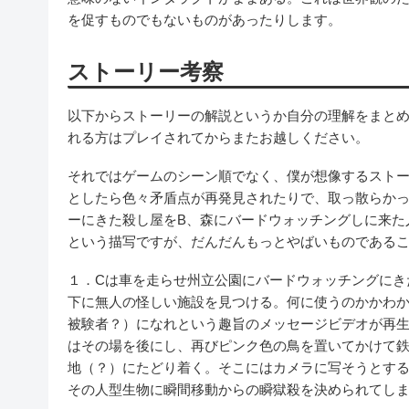
を促すものでもないものがあったりします。
ストーリー考察
以下からストーリーの解説というか自分の理解をまと
れる方はプレイされてからまたお越しください。
それではゲームのシーン順でなく、僕が想像するスト
としたら色々矛盾点が再発見されたりで、取っ散らかっ
ーにきた殺し屋をB、森にバードウォッチングしに来た
という描写ですが、だんだんもっとやばいものである
１．Cは車を走らせ州立公園にバードウォッチングにき
下に無人の怪しい施設を見つける。何に使うのかかわ
被験者？）になれという趣旨のメッセージビデオが再生
はその場を後にし、再びピンク色の鳥を置いてかけて
地（？）にたどり着く。そこにはカメラに写そうとする
その人型生物に瞬間移動からの瞬獄殺を決められてし