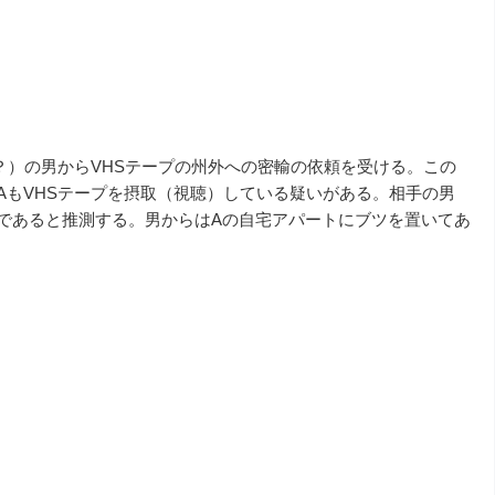
（？）の男からVHSテープの州外への密輸の依頼を受ける。この
AもVHSテープを摂取（視聴）している疑いがある。相手の男
であると推測する。男からはAの自宅アパートにブツを置いてあ