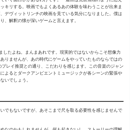
スッキリする。映画でもよくあるあの体験を味わうことが出来ま
ず、デヴィットリンチの映画を見ている気分になりました。僕は
あり、解釈の懐が深いゲームと言えます。
りましたよね。まんまあれです。現実的ではないからこそ想像力
方ありませんが、あの時代にゲームをやっていたものならではの
のプレイ推奨との通り、こだわりを感じます。この音楽のジャン
式によるとダークアンビエントミュージックが各シーンの緊張や
いないでしょう。
ないでもないですが、あそこまで尺を取る必要性を感じませんで
ためなのかもしれませんが、何も起きないし、ストーリーの理解