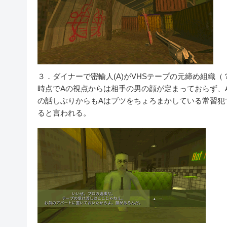
３．ダイナーで密輸人(A)がVHSテープの元締め組織
時点でAの視点からは相手の男の顔が定まっておらず、
の話しぶりからもAはブツをちょろまかしている常習犯
ると言われる。