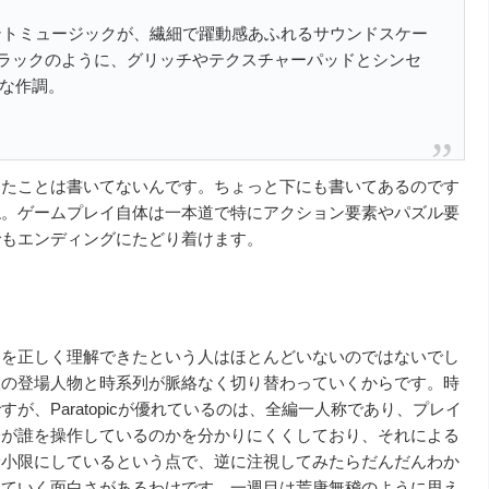
エントミュージックが、繊細で躍動感あふれるサウンドスケー
のサウンドトラックのように、グリッチやテクスチャーパッドとシンセ
な作調。
ったことは書いてないんです。ちょっと下にも書いてあるのです
ね。ゲームプレイ自体は一本道で特にアクション要素やパズル要
でもエンディングにたどり着けます。
ーを正しく理解できたという人はほとんどいないのではないでし
人の登場人物と時系列が脈絡なく切り替わっていくからです。時
、Paratopicが優れているのは、全編一人称であり、プレイ
分が誰を操作しているのかを分かりにくくしており、それによる
最小限にしているという点で、逆に注視してみたらだんだんわか
っていく面白さがあるわけです。一週目は荒唐無稽のように思え