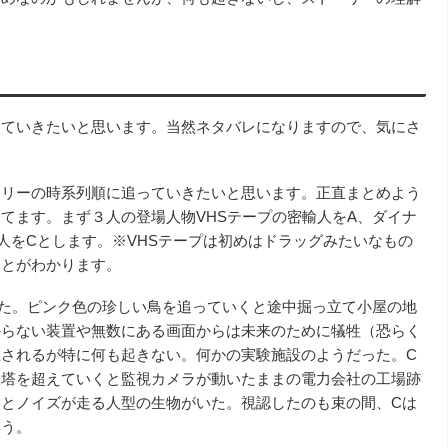
めていきたいと思います。当然ネタバレになりますので、気にさ
ーリーの時系列順に追っていきたいと思います。正直まとめよう
てます。まず３人の登場人物VHSテープの密輸人をA、ダイナ
人をCとします。※VHSテープは初めはドラッグみたいなもの
ことがわかります。
た。ピンク色の珍しい鳥を追っていくと途中掘っ立て小屋の地
からない装置や無数にある画面からは未来のために犠牲（恐らく
されるが特に何も起きない。何かの実験施設のようだった。C
鉄塔を超えていくと監視カメラが動いたままの電力会社の工場跡
とノイズが走る人型の生物がいた。視認したのも束の間、Cは
まう。