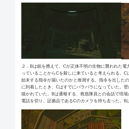
２．Bは銃を携えて、Cが正体不明の生物に襲われた電
っていることからCを殺しに来ていると考えられる。C
始末する指令が届いたのかと推測する。指令を出した
に到着したとき、Cはすでにバラバラになっていた。壁
描かれていた。Bは通報する、救急隊員との会話で現場
電話を切り、証拠品であるCのカメラを持ち去った。B