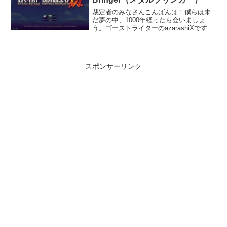
発するゲーム（個人差あり）になりま
裁定者のみなさんこんばんは！僕らは未
す。それがInscryptionだ！
だ夢の中、1000年経ったら会いましょ
う。ゴーストライターのazarashiXです。
今回も遊んだゲームのごく個人的な感想
を雑多に書いていきます。はじめに「メ
タルブリンガー」は、コールドスリープ
から目覚めた...
スポンサーリンク