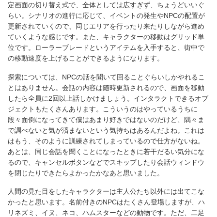
定画面の切り替え式で、全体としては広すぎず、ちょうどいいぐ
らい。シナリオの進行に応じて、イベントの発生やNPCの配置が
更新されていくので、同じエリアを行ったり来たりしながら進め
ていくような感じです。また、キャラクターの移動はグリッド単
位です。ローラーブレードというアイテムを入手すると、街中で
の移動速度を上げることができるようになります。
探索については、NPCの話を聞いて回ることぐらいしかやれるこ
とはありません。会話の内容は随時更新されるので、画面を移動
したら全員に2回以上話しかけましょう。インタラクトできるオブ
ジェクトもたくさんあります。こういうのはやっているうちに
段々面倒になってきて僕はあまり好きではないのだけど、隅々ま
で調べないと気が済まないという気持ちはあるんだよね。これは
はもう、そのように訓練されてしまっているので仕方がないね。
あとは、同じ会話を聞くことになったときに若干だるい気分にな
るので、キャンセルボタンなどでスキップしたり会話ウィンドウ
を閉じたりできたらよかったかなあと思いました。
人間の見た目をしたキャラクターは主人公たち以外には出てこな
かったと思います。名前付きのNPCはたくさん登場しますが、ハ
リネズミ、イヌ、ネコ、ハムスターなどの動物です。ただ、二足