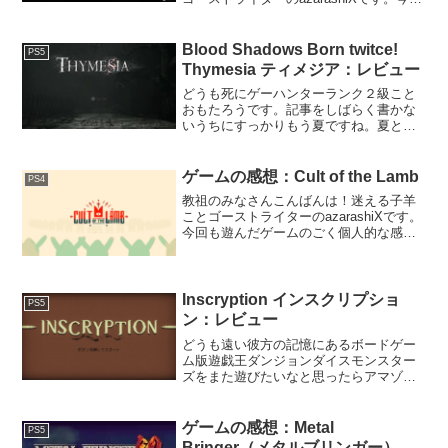
も遊んだゲームのごく個人的な感想を雑
多に書いていきます。はじめに「エンダ
ーマグノリア: ブルームインザミスト」
Blood Shadows Born twitce!
PS5
は、地下施設...
Thymesia ティメジア：レビュー
どうも死にゲーハンターランク２級こと
おもたろうです。記事をしばらく書かな
いうちにすっかりもう夏ですね。夏と言
えば死にゲー！死にゲーには四季折々の
良さがありますが、クーラーガンガンに
入れた部屋で何度も死に、ちょっと落ち
ゲームの感想：Cult of the Lamb
PS4
着いてみようとトイレに立ち、温度差の
教祖のみなさんこんばんは！迷える子羊
ある廊下に出た時に冷やされた肌で感じ
ことゴーストライターのazarashiXです。
るあの熱気の感触、夏の死にゲー独特の
今回も遊んだゲームのごく個人的な感想
味わい深いものがありますね！今回は週
を雑多に書いていきます。
末引きこもってガツっとやりたい待望の
セキロDLC（大嘘）を紹介しますよ！そ
れがThymesia ティメジアだ！
Inscryption インスクリプショ
PS5
ン：レビュー
どうも遠い彼方の記憶にあるボードゲー
ム版遊戯王ダンジョンダイスモンスター
ズをまた遊びたいなと思ったらアマゾン
15000円で白目こと、おもたろうです。冒
頭から何を言ってんだおめぇですが、今
回ご紹介するのは、そんなノスタルジッ
ゲームの感想：Metal
PS5
クセンチメンタルジャーニーな気分を触
Bringer（メタルブリンガー）