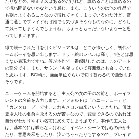
たりなどの、校正ミスはあるのだけれど、読めることは読めるの
で概ね問題ないかなという感じ。まあ、こういうのは他の作品で
も割とよくあることなので慣れてきてしまっているのだけど、普
通に通しでプレイすれば誰でも気づきそうなものなのに、どうし
て残ってしまうんでしょうね。ちょっともったいないよなーと思
ってしまいます。
緑で統一された目を引くビジュアルは、どこか懐かしく、初代ゲ
ームボーイを思い出します。ドット絵のレベルは高く、4色とは思
えない表現力ですね。僕が本作で一番感動したのは、このアート
の部分です。また、サウンドも凝っていて雰囲気とも合っていた
と思います。BGMは、画面単位ぐらいで切り替わるので曲数も多
そうです。
ニューゲームを開始すると、主人公の女の子の名前と、ボーイフ
レンドの名前を入力します。デフォルトは「ハニーデュー」と
「カンタロープ」です。これもメロン由来ということだね。僕は
登場人物の名前を覚えるのが苦手なので、変更できるのであれば
自分がわかりやすい名前に変えてしまう派です。本作の主人公
は、基本的には喋らないけれど、イベントシーンでは心の声が出
たり、意思表示をしたり、泣いちゃったりもするので、プレイヤ