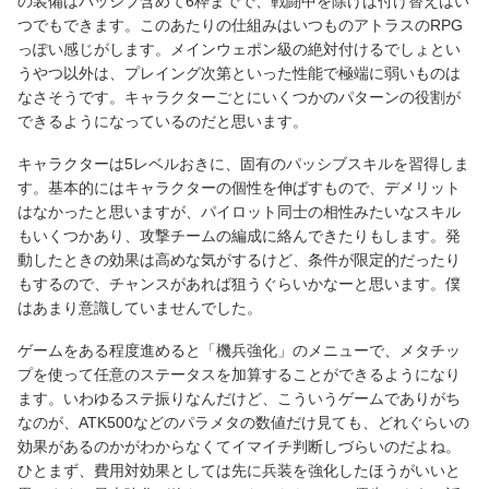
の装備はパッシブ含めて6枠までで、戦闘中を除けば付け替えはい
つでもできます。このあたりの仕組みはいつものアトラスのRPG
っぽい感じがします。メインウェポン級の絶対付けるでしょとい
うやつ以外は、プレイング次第といった性能で極端に弱いものは
なさそうです。キャラクターごとにいくつかのパターンの役割が
できるようになっているのだと思います。
キャラクターは5レベルおきに、固有のパッシブスキルを習得しま
す。基本的にはキャラクターの個性を伸ばすもので、デメリット
はなかったと思いますが、パイロット同士の相性みたいなスキル
もいくつかあり、攻撃チームの編成に絡んできたりもします。発
動したときの効果は高めな気がするけど、条件が限定的だったり
もするので、チャンスがあれば狙うぐらいかなーと思います。僕
はあまり意識していませんでした。
ゲームをある程度進めると「機兵強化」のメニューで、メタチッ
プを使って任意のステータスを加算することができるようになり
ます。いわゆるステ振りなんだけど、こういうゲームでありがち
なのが、ATK500などのパラメタの数値だけ見ても、どれぐらいの
効果があるのかがわからなくてイマイチ判断しづらいのだよね。
ひとまず、費用対効果としては先に兵装を強化したほうがいいと