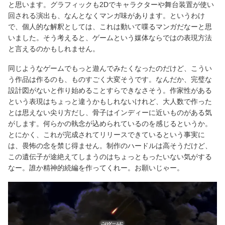
と思います。グラフィックも2Dでキャラクターや舞台装置が使い
回される演出も、なんとなくマンガ味があります。というわけ
で、個人的な解釈としては、これは動いて喋るマンガだなーと思
いました。そう考えると、ゲームという媒体ならではの表現方法
と言えるのかもしれません。
同じようなゲームでもっと遊んでみたくなったのだけど、こうい
う作品は作るのも、ものすごく大変そうです。なんだか、完璧な
設計図がないと作り始めることすらできなさそう。作家性がある
という表現はちょっと違うかもしれないけれど、大人数で作った
とは思えない尖り方だし、骨子はインディーに近いものがある気
がします。何らかの執念が込められているのを感じるというか。
とにかく、これが完成されてリリースできているという事実に
は、畏怖の念を禁じ得ません。制作のハードルは高そうだけど、
この遺伝子が途絶えてしまうのはちょっともったいない気がする
なー。誰か精神的続編を作ってくれー。お願いじゃー。