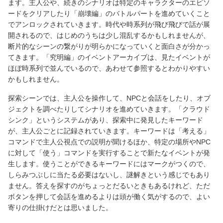
ます。主人公や、続きのシナリオは特定のキャラクターのエピソ
ードをクリアしたり「崩壊編」のバトルパートを進めていくこと
でアンロックされていきます。時代や時系列が飛び飛びで話が展
開されるので、はじめのうちは少し混乱するかもしれませんが、
断片的なシーンの繋がりが明らかになっていくと面白さが分かっ
てきます。「究明編」のイベントアーカイブは、見たイベントが
ほぼ時系列で並んでいるので、あわせて参照するとわかりやすい
かもしれません。
探索シーンでは、主人公を操作して、NPCと会話をしたり、オブ
ジェクトを調べたりしてシナリオを進めていきます。「クラウド
シンク」というシステムがあり、探索中に発見したキーワード
が、主人公ごとに記録されていきます。キーワードは「考える」
コマンドで主人公視点での説明が聞けるほか、特定の場所やNPC
に対して「使う」コマンドを実行することで新たなイベントが発
生します。使うことができるキーワードにはマークがつくので、
しらみつぶしに当たる必要はないし、謎解きという感じでもあり
ません。答えを探すのがちょっとだるいときもあるけれど、ただ
ボタンを押して会話を進めるよりは頭が働く気がするので、よい
寄りの仕掛けだとは思いました。