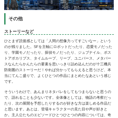
その他
ストーリーなど
ひとまず読後感としては「人間の想像力ってすごいなー」という
のが残りました。SFを主軸にロボットだったり、恋愛モノだった
り、学園モノだったり、探偵モノだったり、ジュブナイル、ポス
トアポカリプス、タイムループ、リープ、ユニバース、メタバー
スなんたらかんたらの要素を思いっきり詰め込んだのが十三機兵
防衛圏のストーリーだ！やれば分かってもらえると思うけど、本
当にてんこ盛りで、よくひとつの作品にまとめたなあという感じ
です。
そういうわけで、あんまりネタバレをしてもつまらないと思うの
で、語れることも少ないです。全体像としては、物語の考察だっ
たり、次の展開を予想したりするのが好きな方は楽しめる作品だ
と思います。あとは、登場キャラクターの見た目や声が好きと
か。主人公たちのエピソードひとつひとつの内容については、奇