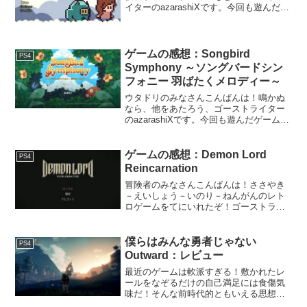
イターのazarashiXです。今回も遊んだゲ
ームのごく個人的な感想を雑多に書いて
いきます。はじめに「Mina & Michi」
は、女の子(Mina)と謎の生物(Mich...
ゲームの感想：Songbird
PS4
Symphony ～ソングバードシン
フォニー 羽ばたくメロディー～
ウタドリのみなさんこんばんは！鳴かぬ
なら、他をあたろう、ゴーストライター
のazarashiXです。今回も遊んだゲームの
ごく個人的な感想を雑多に書いていきま
す。
ゲームの感想：Demon Lord
PS4
Reincarnation
冒険者のみなさんこんばんは！ささやき
－えいしょう－いのり－ねんがんのレト
ロゲームをてにいれたぞ！ゴーストライ
ターのazarashiXです。今回も遊んだゲー
ムのごく個人的な感想を雑多に書いてい
きます。はじめに「Demon Lord Reinc...
僕らはみんな勇者じゃない
PS4
Outward：レビュー
最近のゲームは軟派すぎる！敷かれたレ
ールをなぞるだけの自己満足には食傷気
味だ！そんな前時代的ともいえる思想を
持つ硬派なRPG好きの諸兄にお勧めした