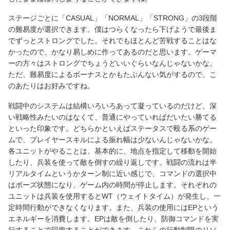
ステージごとに「CASUAL」「NORMAL」「STRONG」の3段階
の難易度が選択できます。僕はつらくなったら下げようで最後ま
でずっとストロングでした。それでもほとんど苦戦することはな
かったので、かなり易しめに作ってあるのだと思います。ゲーマ
ーの方々はストロングでちょうどいいぐらいなんじゃないかな。
ただ、難易度によるボーナスとかもたぶんない気がするので、こ
のあたりはお好みですね。
戦闘中のシステムは結構いろいろあって凝っているのだけど、深
い戦略性みたいのはなくて、普通にやっていればだいたい勝てる
といった印象です。どちらかといえばステータスで殴る系のゲー
ムで、プレイヤースキルによる振れ幅は少ないんじゃないかな。
各ユニットがやることは、基本的に、地点を指定して移動を開始
したり、兵装を使って敵を倒すの繰り返しです。戦闘の流れは半
リアルタイムというかターン制に近い感じで、コマンドの選択中
はポーズ状態になり、ゲーム内の時間が停止します。それぞれの
ユニットは兵装を使用するとWT（ウェイトタイム）が発生し、一
定時間行動ができなくなります。また、兵装の使用にはEPという
エネルギーを消費します。EPは敵を倒したり、防御コマンドを実