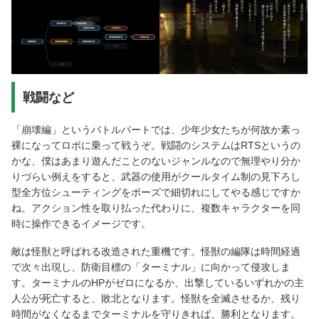
戦闘など
「崩壊編」というバトルパートでは、少年少女たちが何故か素っ
裸になってロボに乗って戦うぞ。戦闘のシステムはRTSというの
かな、僕はあまり遊んだことのないジャンルなので無理やり分か
りづらい例えをすると、武器の使用がクールタイム制の見下ろし
型全方位シューティングをポーズで細切れにしてやる感じですか
ね。アクション性を取り払った代わりに、複数キャラクターを同
時に操作できるイメージです。
敵は怪獣と呼ばれる改造された重機です。怪獣の編隊は時間経過
で次々出現し、防衛目標の「ターミナル」に向かって侵攻しま
す。ターミナルのHPがゼロになるか、出撃しているいずれかの主
人公が死亡すると、敗北となります。怪獣を全滅させるか、残り
時間がなくなるまでターミナルを守りきれば、勝利となります。