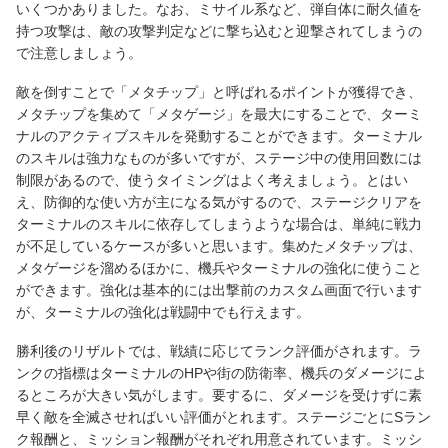
いくつかありました。なお、ミサイル系など、弾自体に耐久値を
持つ攻撃は、敵の攻撃判定などに撃ち込むと迎撃されてしまうの
で注意しましょう。
敵を倒すことで「メタチップ」と呼ばれるポイントが獲得でき、
メタチップを集めて「メタゲージ」を最大にすることで、ターミ
ナルのアクティブスキルを発動することができます。ターミナル
のスキルは強力なものが多いですが、ステージ中の使用回数には
制限があるので、使うタイミングはよく考えましょう。とはい
え、防御的な使い方が主になる気がするので、ステージクリアを
ターミナルのスキルに依存してしまうような場合は、単純に戦力
が不足しているケースが多いと思います。集めたメタチップは、
メタゲージを溜めるほかに、機兵やターミナルの強化に使うこと
ができます。強化は基本的には出撃前のカスタム画面で行います
が、ターミナルの強化は戦闘中でも行えます。
勝利後のリザルトでは、戦績に応じてランク評価がされます。ラ
ンクの指標はターミナルのHPや街の防衛率、機兵のダメージによ
るところが大きい気がします。要するに、ダメージを受けずに素
早く敵を全滅させればいい評価がとれます。ステージごとにSラン
ク報酬と、ミッション報酬がそれぞれ用意されています。ミッシ