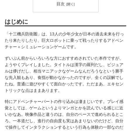
目次
はじめに
「十三機兵防衛圏」は、13人の少年少女が日本の過去未来を行っ
たり来たりしたり、巨大ロボットに乗って戦ったりするアドベン
チャー＋シミュレーションゲームです。
ずいぶん前からいろいろな方におすすめされていた本作ですが、
ようやくプレイしました。タイトルは漢字の羅列だし、ビジュア
ルは儚げだし、相当マニアックなゲームなんだろうなという勝手
な先入観もあり、食指が動かなかったのですが、全くの誤解でし
たね。普通に遊びやすくて面白かったです。ただまあ、エキセン
トリックな点はままあります。
特にアドベンチャーパートの作り込みは凄まじいです。プレイ感
覚としては、ゲームというよりマンガとかを読んでいる感じに近
いかなあ。映像作品と違うのは、自分のペースで進められるとこ
ろ。一本道だし、進行の自由度も実はあまりないのだけど、自分
で操作してインタラクションするという行為も体験の一部なのだ