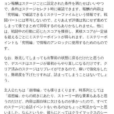
ョン報酬はステージごとに設定された条件を満たせばいいやつ
で、条件はステージセレクト時に確認できます。報酬の内容は
「究明編」で確認できるミステリーファイルという情報です。戦
闘パートには寄与しないので、とりあえず評価は気にせず進めて
しまって後でまとめて回収するのもありかもしれません。他に
は、戦闘中の行動に応じたスコアを獲得し、累積スコアが一定値
を超えるごとにミステリーポイントが得られます。ミステリーポ
イントも「究明編」で情報のアンロックに使用するためのもので
す。
なお、敗北してしまっても出撃前の状態に戻るだけだと思うの
で、デスペナはステージが最初からやり直しになるだけです。ク
リア済みのステージはリプレイができるので、稼いで強化をした
り、難易度を下げたりすれば、詰まってしまうことはないでしょ
う。
主人公たちは「崩壊編」でも喋りまくります。時系列としては
「追想編」からの続きにあたり、ストーリー的な要素もあると思
うのだけど、内容は面白味に欠けるものが多かったので、すべて
のステージに会話イベントをいれるのはちょっと蛇足かなーと思
いました。なんというか、彼らにとってはクライマックスのシー