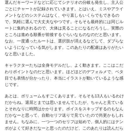
選んだキーワードなどに応じてシナリオの分岐も発生し、主人公
ごとにチャートが記録されていきます。とはいえ、ミスやアライ
メントなどのシステムはなく、やり直しもいくらでもできるの
で、気軽に選んで大丈夫なやつです。そもそも最終的には同じル
ートに集約されるので、大体は見ることになるだろうし、実際の
ところは進める順番が前後するぐらいなものなのだと思います。
なお、一度通ったルートは、選択肢が消えるなどして、ダブらな
いようになっている気がします。このあたりの配慮はありがたい
なと思いました。
キャラクターたちは全身モデルだし、よく動きます。ここはこだ
わりポイントなのだと思います。ほどほどのデフォルメで、ベタ
目でも表情が分かったり、本当にイラストが動いているような感
じです。
あとは、ボリュームもすごくあります。そもそも13人もいるわけ
だからね。退屈とまでは思いませんでしたが、ちゃんと見ている
とそれなりに時間はかかります。ボイスをスキップするのもなん
だかなーと思って、自動セリフ送りで見ていたので尚更かもしれ
ません。ちなみに、一つ一つのセリフは短めで、個人的にはテン
ポがよくて好きだなーと思ったのだけど、このあたりは読んだら