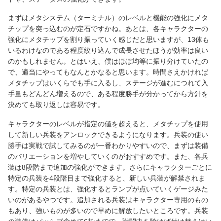
まずはメタシステム（ターミナル）のレベルと機能の強化にメタ
チップを突っ込むのが定石ですかね。あとは、各キャラクターの
強化にメタチップを割り振っていく感じだと思いますが、13体も
いるわけなのである程度絞り込んで成長させたほうが効率は良い
のかもしれません。とはいえ、僕はほぼ均等に振り分けていたの
で、適当にやってもなんとかなると思います。時間さえかければ
メタチップはいくらでも手に入るし、ステージが進むにつれて入
手量もどんどん増えるので、ある程度勝手が分かってから方針を
決めても取り返しは容易です。
キャラクターのレベルが指定の値を超えると、メタチップを使用
して新しい兵装をアンロックできるようになります。兵装の使い
勝手は実戦で試してみるのが一番わかりやすいので、まずは装備
のバリエーションを増やしていくのがおすすめです。また、各兵
装は8段階まで追加の強化ができます。さらにキャラクターごとに
特定の兵装を4段階目まで強化すると、新しい兵装が解禁されま
す。特定の兵装とは、強化するとランプが点いていくゲージみた
いのがあるやつです。追加される兵装はキャラクター専用のもの
もあり、強いものが多いので早めに解放したいところです。兵装