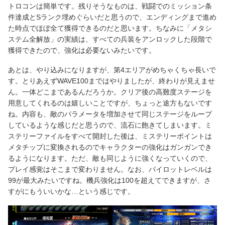
トロコンは簡単です。残りそうなものは、戦闘でのミッション条
件達成とSランク埋めぐらいだと思うので、エンディングまで進め
た時点でほぼ全て獲得できるのだと思います。ちなみに「メタシ
ステム全解放」の実績は、すべての兵装をアンロックした段階で
獲得できたので、強化は必要ないみたいです。
あとは、やり込みになりますが、第4エリアがめちゃくちゃ長いで
す。とりあえずWAVE100まではやりましたが、終わりが見えませ
ん。一体どこまであるんだろうか。クリア後の高難度ステージを
用意してくれるのは嬉しいことですが、ちょっと途方もないです
ね。内容も、敵のパラメータを増加させて同じステージをループ
しているような感じだと思うので、流石に飽きてしまいます。ミ
ステリーファイルをすべて開封した後は、ミステリーポイントは
メタチップに変換されるのでキャラクターの強化はガンガンでき
るようになります。ただ、敵も同じように強くなっていくので、
プレイ感覚はそこまで変わりません。なお、パイロットレベルは
99が最大みたいですね。機兵強化は100を超えてできますが、さ
すがにもういいかな…という感じです。