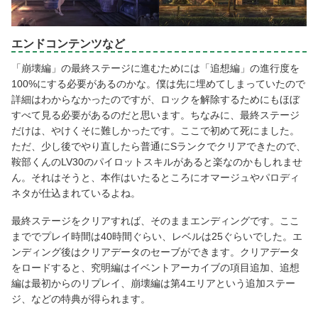
エンドコンテンツなど
「崩壊編」の最終ステージに進むためには「追想編」の進行度を
100%にする必要があるのかな。僕は先に埋めてしまっていたので
詳細はわからなかったのですが、ロックを解除するためにもほぼ
すべて見る必要があるのだと思います。ちなみに、最終ステージ
だけは、やけくそに難しかったです。ここで初めて死にました。
ただ、少し後でやり直したら普通にSランクでクリアできたので、
鞍部くんのLV30のパイロットスキルがあると楽なのかもしれませ
ん。それはそうと、本作はいたるところにオマージュやパロディ
ネタが仕込まれているよね。
最終ステージをクリアすれば、そのままエンディングです。ここ
まででプレイ時間は40時間ぐらい、レベルは25ぐらいでした。エ
ンディング後はクリアデータのセーブができます。クリアデータ
をロードすると、究明編はイベントアーカイブの項目追加、追想
編は最初からのリプレイ、崩壊編は第4エリアという追加ステー
ジ、などの特典が得られます。