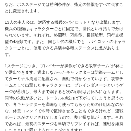
なお、ボスステージでは勝利条件が、指定の怪獣をすべて倒すこ
とに変更されます。
13人の主人公は、対応する機兵のパイロットとなり出撃します。
機兵の種類はキャラクターごとに固定で、世代という括りで分け
られています。それぞれ、格闘型、万能型、長距離型、飛行支援
型の4種類です。また、同じ世代の機兵でも、パイロットのキャラ
クターごとに、使用できる兵装や各種ステータスに差がありま
す。
1ステージにつき、プレイヤーが操作ができる攻撃チームは6体ま
で選出できます。選出しなかったキャラクターは防衛チームとし
てターミナル周辺に配置され、自動で何かやっています。攻撃チ
ームとして出撃したキャラクターは、ブレインダメージというゲ
ージが蓄積し、最大まで溜まると次の戦闘はお休みになります。
同時の欠勤が多いと、トータルの戦力は下がってしまうと思うの
で、各キャラクターを満遍なく使ってもらうための仕組みなのか
な。休息コマンドで即時で復帰させることもできるけれど、連戦
ボーナスがクリアされてしまうので、割と損な気がします。それ
であれば、最初のステージを単騎でリプレイすれば、連戦を維持
したままほぼ同じようなことができますね。