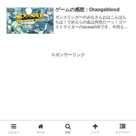
い作品を紹介します。それがオープンワ
ールドRPG、Outwardだ！
ゲームの感想：Orangeblood
PS4
ガンスリンガーのみなさんおはこんばん
ちは！てめえらの血は何色だーっ！ゴー
ストライターのazarashiXです。今回も遊
んだゲームのごく個人的な感想を雑多に
書いていきます。はじめに
「Orangeblood」は、物騒な女の子たち
が、シマを取り返...
スポンサーリンク
メニュー
ホーム
検索
トップ
サイドバー