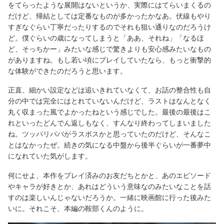
をてらったような展開はないというか、実際にはてらいまくるの
だけど、帰結としては定番なものが多かったかなあ。伏線もやり
すぎなぐらい丁寧だったりするのでそれも狙い通りなのだろうけ
ど。僕ぐらいの歳になってしまうと「ああ、それね」「なるほ
ど、そっちかー」みたいな感じで驚きよりも安心感みたいなもの
がありますね。もし若い頃にプレイしていたなら、もっと衝撃的
な体験ができたのだろうと思います。
正直、細かい設定などは追いきれていなくて、お話の整合性も自
分の中では完全にはとれていないんだけど、ラストはなんとなく
丸く収まった風でよかったねという感じでした。最後の最後はこ
れといったどんでん返しもなく、すんなり終わってしまいました
ね。ツッパリパパがラスボスかと思っていたのだけど、そんなこ
とはなかったぜ。続きの気になる中盤から後半ぐらいが一番夢中
になれていた気がします。
何にせよ、本作をプレイ済みのお友だちとかと、あのエピソード
やキャラが好きとか、あれはどういう意味なのみたいなことを話
すのは楽しいんじゃないだろうか。一緒に映画館に行った後みた
いに。それこそ、本編の鞍部くんのように。