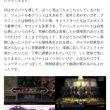
び方もできます。
UIはサイバーな感じで、ぱっと見はごちゃごちゃしているけれ
ど、フォントや各グリッドは大きめで、意外と見やすいです。グ
ラフィックは独特なイラスト風、キャラクターたちはフルボイス
で豪華です。サウンドも良質です。アドベンチャーパートは自然
な感じというのかな。究極の自然は音無しとか環境音のみだと思
うのだけど、そこまでではなくて、主人公たちの心情やシーン展
開にあったメロディーも随時再生される感じ。ボイスや効果音が
混ざらないように音量調整されたり、場面に応じてエフェクトが
掛かったりとか、丁寧に調整がされていていて、いい意味で気に
なりません。バトルパートはノリがいいけど、上品なやつです。
シューティングっぽくて、時間経過などで曲調が変わるのもよか
ったです。