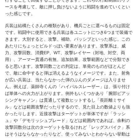
行することで回復することができます。これらの行動制限のリソ
ースを考慮して、敵に押し負けないように戦闘を進めていくとい
った感じです。
兵装は結構たくさんの種類があり、機兵ごとに選べるものは固定
です。戦闘中に使用できる兵装は各ユニットにつき6つまで装備で
きます。大別すると、攻撃、補助、パッシブといった感じ。この
あたりにちょっとビルドっぽい要素があります。攻撃系は、威
力、攻撃回数、消費EP、WT、攻撃レイヤー（対地、対空、両
用）、アーマー貫通の有無、追加効果、攻撃範囲などで分類でき
ると思います。攻撃回数ごとの判定は、単発のものがほとんど
で、敵に命中すると弾は消えるようなイメージです。また、射角
が広い兵装は、当たらなかった弾のぶんのダメージは入りませ
ん。例えば、薬師寺くんの「ハイパルスレーザー」は、張り付け
ば単体への火力が上がります。例外もいくつかあり「腕部ピアッ
シングキャノン」は貫通して複数ヒットするし「長距離ミサイ
ル」などは範囲攻撃だったりするので、見た目上の数値よりも強
かったりします。近接攻撃はターゲットが単体ですが「ラッシ
ュ」や「デモリッシュブレード」などは範囲内であれば、余剰の
攻撃回数分は次のターゲットを取るけれど「レッグスパイク」系
はそうはならなかったりなど、使ってみないとわからない挙動は