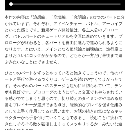
本作の内容は「追想編」「崩壊編」「究明編」の3つのパートに分
かれています。それぞれ、アドベンチャー、バトル、アーカイブ
といった感じです。新規ゲーム開始後は、各主人公のプロロー
グ、バトルパートのチュートリアルを交互に進めていきます。プ
ロローグが終わると、各パートを自由に選んで進められるように
なります。とはいえ、メインとなる追想編と崩壊編は、進行度に
よりお互いにロックがかかるので、どちらか一方だけ最後まで遊
ぶみたいなことはできません。
ひとつのパートをずっとやっていると飽きてしまうので、他のパ
ートと平行で遊べるつくりは、ゲームを続けやすくてよかったで
す。それぞれのパートのステージも短めに区切られていて、テン
ポも良好です。プロローグのようにずっと交互でもやらされてい
る感がでてしまうと思うので、切り替えのタイミングや進める順
番をプレイヤーが選択できる点は、能動的なプレイを促す仕組み
として上手く作用してると思います。お話の続きの気になるキャ
ラクターから手を付けていくこともできるし、読むことに疲れて
きたしそろそろ敵を破壊しまくってスッキリするか、みたいな遊