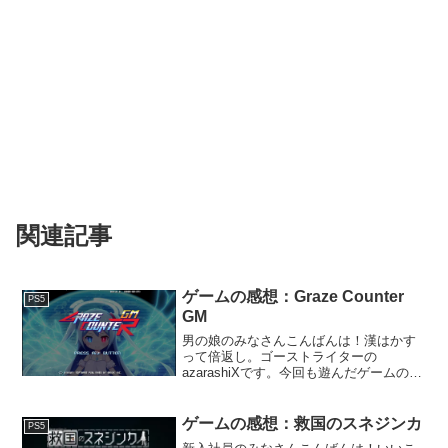
関連記事
ゲームの感想：Graze Counter
PS5
GM
男の娘のみなさんこんばんは！漢はかす
って倍返し。ゴーストライターの
azarashiXです。今回も遊んだゲームのご
く個人的な感想を雑多に書いていきま
す。はじめに「Graze Counter GM」は、
どことなく90年代後半テイストのする縦
ゲームの感想：救国のスネジンカ
PS5
スク...