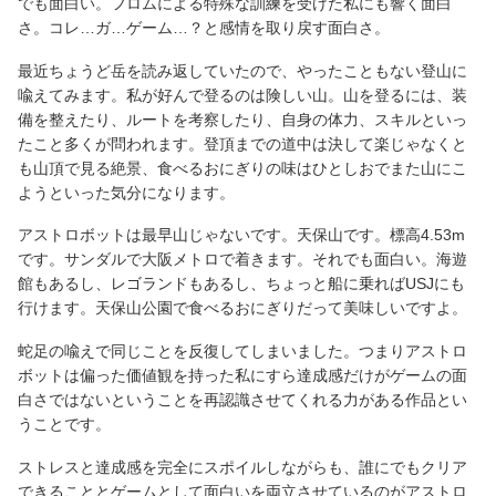
でも面白い。フロムによる特殊な訓練を受けた私にも響く面白
さ。コレ…ガ…ゲーム…？と感情を取り戻す面白さ。
最近ちょうど岳を読み返していたので、やったこともない登山に
喩えてみます。私が好んで登るのは険しい山。山を登るには、装
備を整えたり、ルートを考察したり、自身の体力、スキルといっ
たこと多くが問われます。登頂までの道中は決して楽じゃなくと
も山頂で見る絶景、食べるおにぎりの味はひとしおでまた山にこ
ようといった気分になります。
アストロボットは最早山じゃないです。天保山です。標高4.53m
です。サンダルで大阪メトロで着きます。それでも面白い。海遊
館もあるし、レゴランドもあるし、ちょっと船に乗ればUSJにも
行けます。天保山公園で食べるおにぎりだって美味しいですよ。
蛇足の喩えで同じことを反復してしまいました。つまりアストロ
ボットは偏った価値観を持った私にすら達成感だけがゲームの面
白さではないということを再認識させてくれる力がある作品とい
うことです。
ストレスと達成感を完全にスポイルしながらも、誰にでもクリア
できることとゲームとして面白いを両立させているのがアストロ