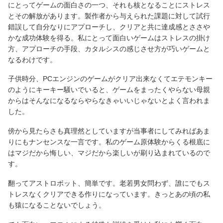
にとってゲームの面白さの一つ、それも核となることにストレス
とその解放があります。製作者から与えられた課題に対して試行
錯誤して自分なりにアプローチし、クリアと共に達成感とささや
かな成功体験を得る。私にとって面白いゲームはストレスの掛け
方、アプローチの手段、カタルシスの感じさせ方が巧いゲームと
なるわけです。
子供時分、PCエンジンのゲームがクリア出来なくてエテモンキー
のようにキーキー騒いでいると、ゲームをまったくやらない母親
からはそんなになるならやらなきゃいいじゃないとよく言われま
した。
傍から見たらさも真理然としていますが当事者にしてみればあま
りにもナンセンスな一言です。私のゲーム原体験からくる根底に
はマジだから悔しい、マジだから楽しいが刷り込まれているので
す。
翻ってアストロボット、簡単です。老若男女問わず、誰にでもス
トレスなくクリアできる作りになっています。きっとあの頃の私
も猿になることないでしょう。