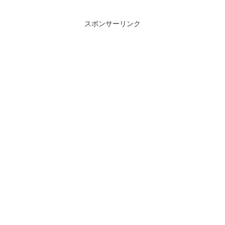
不思議な井戸の中の世界を冒険する探索
型サイ...
スポンサーリンク