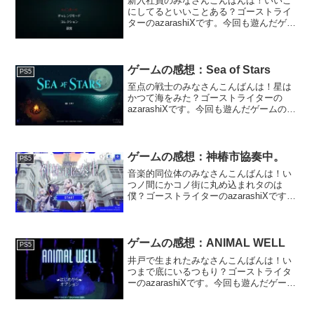
新入社員のみなさんこんばんは！いいこ
にしてるといいことある？ゴーストライ
ターのazarashiXです。今回も遊んだゲー
ムのごく個人的な感想を雑多に書いてい
きます。はじめに「救国のスネジンカ」
は、銃を持った女の子たちががんばって
働くステージク...
ゲームの感想：Sea of Stars
PS5
至点の戦士のみなさんこんばんは！星は
かつて海をみた？ゴーストライターの
azarashiXです。今回も遊んだゲームのご
く個人的な感想を雑多に書いていきま
す。はじめに「Sea of Stars」は、選ばれ
し少年少女とお料理戦士たちの物語が描
かれ...
ゲームの感想：神椿市協奏中。
PS5
音楽的同位体のみなさんこんばんは！い
つノ間にかコノ街に丸め込まれタのは
僕？ゴーストライターのazarashiXです。
今回も遊んだゲームのごく個人的な感想
を雑多に書いていきます。はじめに「神
椿市協奏中。」は、5人＋5人の女の子ボ
ーカルの楽曲で...
ゲームの感想：ANIMAL WELL
PS5
井戸で生まれたみなさんこんばんは！い
つまで底にいるつもり？ゴーストライタ
ーのazarashiXです。今回も遊んだゲーム
のごく個人的な感想を雑多に書いていき
ます。はじめに「ANIMAL WELL」は、