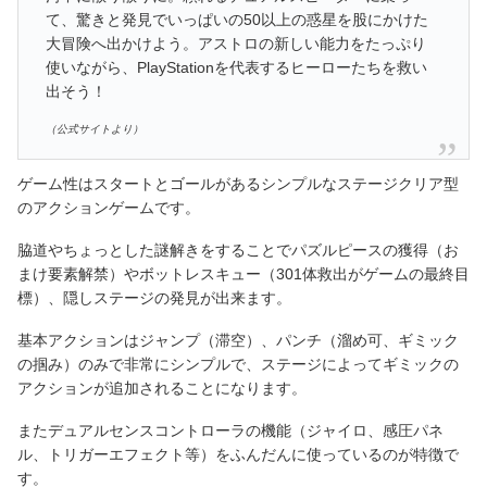
て、驚きと発見でいっぱいの50以上の惑星を股にかけた
大冒険へ出かけよう。アストロの新しい能力をたっぷり
使いながら、PlayStationを代表するヒーローたちを救い
出そう！
（公式サイトより）
ゲーム性はスタートとゴールがあるシンプルなステージクリア型
のアクションゲームです。
脇道やちょっとした謎解きをすることでパズルピースの獲得（お
まけ要素解禁）やボットレスキュー（301体救出がゲームの最終目
標）、隠しステージの発見が出来ます。
基本アクションはジャンプ（滞空）、パンチ（溜め可、ギミック
の掴み）のみで非常にシンプルで、ステージによってギミックの
アクションが追加されることになります。
またデュアルセンスコントローラの機能（ジャイロ、感圧パネ
ル、トリガーエフェクト等）をふんだんに使っているのが特徴で
す。