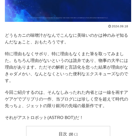
2024.09.18
どうもカニの味噌汁がなんでこんなに美味いのかは神のみぞ知る
んだなぁこと、おもたろうです。
特に理由もなくサボり、特に理由もなくまた筆を取ってみまし
た。もちろん理由がないというのは詭弁であり、物事の大半には
理由があります。ただその解析と言語化を怠った結果が理由がな
きゃダメかい、なんとなくといった便利なエクスキューズなので
す。
今回ご紹介するのは、そんなしみったれた内省とは一線を画すア
ゲアゲでブリブリの一作、当ブログには珍しく空を超えて時代の
先っちょ、ジェットの限り銀河の先端の最新作です。
それがアストロボット(ASTRO BOT)だ！
目次