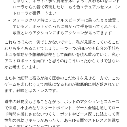
じゃなく、ボットの歩く質感が床によって変わるのをコント
ローラからの音で表現したり もう色々デュアルセンスコン
トローラが世界一うまい
ステージクリア時にデュアルスピーダーに乗ったまま放置し
ていると、ボットがこっちに向かって手を振ってくれたり、
放置というアクションにすらアクションが返ってきます
これらはほんの一例でしかないですし、私が見落としているこだ
わりも多々あることでしょう。一つ一つが細かでも自分の予想を
上回る挙動が予想報酬誤差として面白いを積み重ねていく、私が
アストロボットを面白いと思うのはこういったからくりではない
かと考えています。
また神は細部に宿るが如く圧巻のこだわりを見せる一方で、この
ゲームを楽しむうえで雑味になるものが徹底的に削ぎ落されてい
ます。雑味とはストレスです。
道中の難易度もさることながら、ボットのアクションもスムーズ
で快適、小まめなリスタートポイント、ゲーム全編を通してロー
ド時間を感じさせないつくり、ボットやピース探しに詰まって高
性能のお助けキャラがあったり、あらゆる面でストレスと無縁な
ゲームデザインになっています。