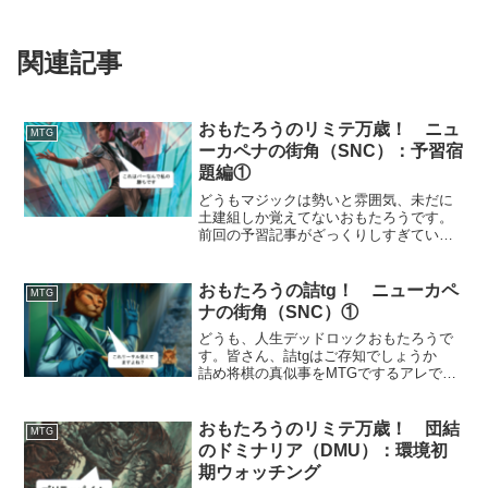
関連記事
おもたろうのリミテ万歳！ ニュ
MTG
ーカペナの街角（SNC）：予習宿
題編①
どうもマジックは勢いと雰囲気、未だに
土建組しか覚えてないおもたろうです。
前回の予習記事がざっくりしすぎていた
ので今回はもう少しカード間のシナジー
に注目していきたいと思います。繰り返
し同じカードが出るのは視野狭窄のご愛
おもたろうの詰tg！ ニューカペ
MTG
敬！参照カードはコモンアンコモンに絞
ナの街角（SNC）①
ってます。レアと神話はまた別の機会に
どうも、人生デッドロックおもたろうで
検討していきます。今回は白関係をぼん
す。皆さん、詰tgはご存知でしょうか
やり眺めてみました！それでは引き出し
詰め将棋の真似事をMTGでするアレで
増やしていきましょう！
す。リーサル見えてるじゃん警察におび
える日々はもうたくさんだ！そんなあな
たにお勧めしたいのが詰tgでございま
おもたろうのリミテ万歳！ 団結
MTG
す。非現実的なシチュエーションが多い
のドミナリア（DMU）：環境初
のはご愛敬、リミテッドのエッセンスだ
期ウォッチング
け、美味しいとこだけ全部持ってって！