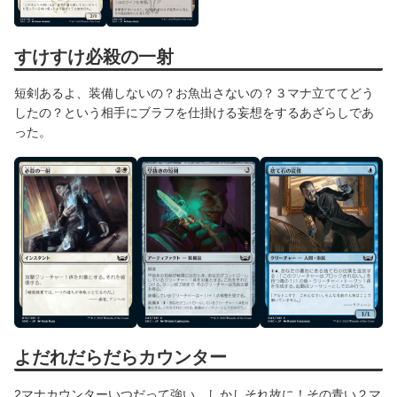
すけすけ必殺の一射
短剣あるよ、装備しないの？お魚出さないの？３マナ立ててどう
したの？という相手にブラフを仕掛ける妄想をするあざらしであ
った。
よだれだらだらカウンター
2マナカウンターいつだって強い。しかしそれ故に！その青い２マ