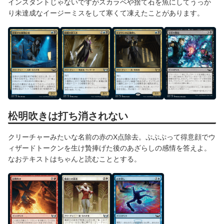
インスタントじゃないですがスカラベや捨て石を魚にしてうっか
り未達成なイージーミスをして寒くて凍えたことがあります。
松明吹きは打ち消されない
クリーチャーみたいな名前の赤のX点除去。ぷぷぷって得意顔でウ
ィザードトークンを生け贄捧げた後のあざらしの感情を答えよ。
なおテキストはちゃんと読むこととする。