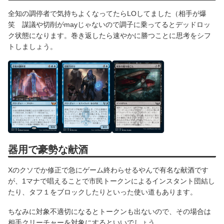
全知の調停者で気持ちよくなってたらLOしてました（相手が爆
笑 謀議や切削がmayじゃないので調子に乗ってるとデッドロッ
ク状態になります。巻き返したら速やかに勝つことに思考をシフ
トしましょう。
器用で豪勢な献酒
Xのクソでか修正で急にゲーム終わらせるやんで有名な献酒です
が、1マナで唱えることで市民トークンによるインスタント団結し
たり、タフ１をブロックしたりといった使い道もあります。
ちなみに対象不適切になるとトークンも出ないので、その場合は
相手クリーチャーを対象にするといいでしょう。