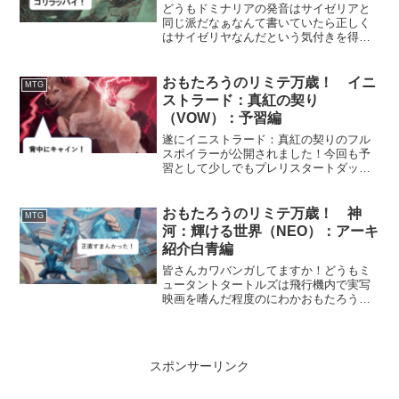
そんな頭の体操ひとついかがでございや
どうもドミナリアの発音はサイゼリアと
しょうか⁈前置きが最大の蛇足、それでは
同じ派だなぁなんて書いていたら正しく
さっさと詰tgいってみましょう！
はサイゼリヤなんだという気付きを得た
もの、おもたろうです。団結のドミナリ
ア(DMU)、またの名を団ドミ リリース
されましたね！ということで私も早速走
おもたろうのリミテ万歳！ イニ
MTG
ってみましたよ！中途半端なランクでコ
ストラード：真紅の契り
メントに困りますね！今回はもっと頑張
（VOW）：予習編
れこと私おもたろうの主観と17landsデー
タで団ドミ初週環境のおさらいをし、環
遂にイニストラード：真紅の契りのフル
境初期でちょびっと下駄を履けるそんな
スポイラーが公開されました！今回も予
記事にしたいと思います！（予習記事の
習として少しでもプレリスタートダッシ
成れの果て）
ュに役立てるのではないかと思い、記事
を作成しました。何分未プレイの妄想の
産物ですので、かぶきおる！といったス
おもたろうのリミテ万歳！ 神
MTG
タンスでご覧ください。
河：輝ける世界（NEO）：アーキ
紹介白青編
皆さんカワバンガしてますか！どうもミ
ュータントタートルズは飛行機内で実写
映画を嗜んだ程度のにわかおもたろうで
す。それはさておき今回は新しい試みで
神河：輝ける世界（NEO）のアーキ紹介
を一記事使ってしていきます。VOWはち
ょっと寝かしてたら更新をサボってしま
スポンサーリンク
ったので、今回は始まってテンションが
熱いうちに細かくジャブを打てのスタイ
ルです。なおストレートはありません。